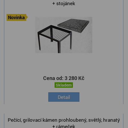
+ stojánek
Novinka
Cena od:
3 280 Kč
Skladem
Detail
Pečící, grilovací kámen prohloubený, světlý, hranatý
+ rámeček