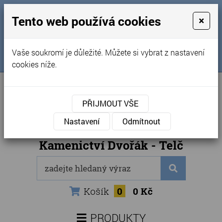
MENU
Tento web používá cookies
×
Úvod
+420 725 969 561
Vaše soukromí je důležité. Můžete si vybrat z nastavení
Sledujte nás na FB
Obchodní podmínky
cookies níže.
Články
Kontakty
PŘIJMOUT VŠE
Naše kamenictví
Nastavení
Odmítnout
Internetový obchod
Kamenictví Dvořák - Telč
Košík
0
0 Kč
PRODUKTY