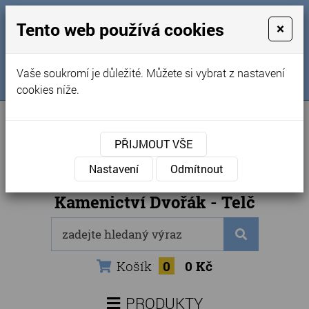
MENU
Tento web používá cookies
×
Úvod
+420 725 969 561
Vaše soukromí je důležité. Můžete si vybrat z nastavení
Sledujte nás na FB
Obchodní podmínky
cookies níže.
Články
Kontakty
PŘIJMOUT VŠE
Naše kamenictví
Nastavení
Odmítnout
Internetový obchod
Kamenictví Dvořák - Telč
Košík
0
0 Kč
PRODUKTY