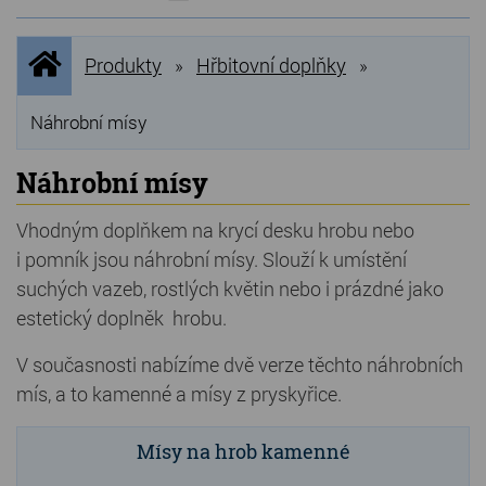
NOVINKY
Úvodní
Produkty
Hřbitovní doplňky
»
»
stránka
NEJPRODÁVANĚJŠÍ
VÝPRODEJ
Náhrobní mísy
Produkty
Náhrobní mísy
Grilovací, pečící kameny
Vhodným doplňkem na krycí desku hrobu nebo
i pomník jsou náhrobní mísy. Slouží k umístění
Lávové grilovací kameny
suchých vazeb, rostlých květin nebo i prázdné jako
Kamenné truhlíky
estetický doplněk hrobu.
Chladící kostky a puky
V současnosti nabízíme dvě verze těchto náhrobních
mís, a to kamenné a mísy z pryskyřice.
Doplňky do kuchyně
Hřbitovní doplňky
Mísy na hrob kamenné
Zvířecí náhrobky a pomníčky