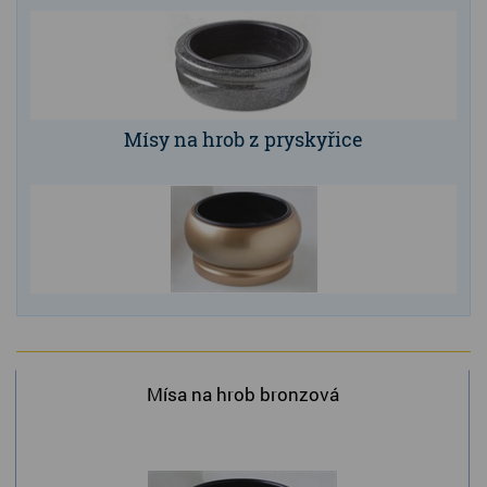
Kamenné stoly, konferenční stolky
Barevné kamenné drti
Štípané kamenné obklady
Mísy na hrob z pryskyřice
Dárkové předměty z přírodního kamene
Gabiony, gabionový kámen
Údržba a čištění kamene
Mísa na hrob bronzová