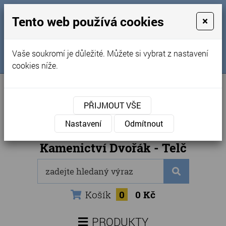
MENU
Tento web používá cookies
×
Úvod
+420 725 969 561
Vaše soukromí je důležité. Můžete si vybrat z nastavení
Sledujte nás na FB
Obchodní podmínky
cookies níže.
Články
Kontakty
PŘIJMOUT VŠE
Naše kamenictví
Nastavení
Odmítnout
Internetový obchod
Kamenictví Dvořák - Telč
Košík
0
0 Kč
PRODUKTY