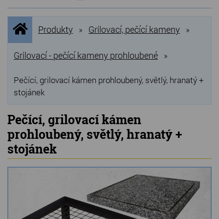
NOVINKY
Úvodní
Produkty
Grilovací, pečící kameny
»
»
stránka
NEJPRODÁVANĚJŠÍ
VÝPRODEJ
Grilovací - pečící kameny prohloubené
»
Produkty
Pečící, grilovací kámen prohloubený, světlý, hranatý +
stojánek
Grilovací, pečící kameny
Pečící, grilovací kámen
Lávové grilovací kameny
prohloubený, světlý, hranatý +
Kamenné truhlíky
stojánek
Chladící kostky a puky
Doplňky do kuchyně
Hřbitovní doplňky
Zvířecí náhrobky a pomníčky