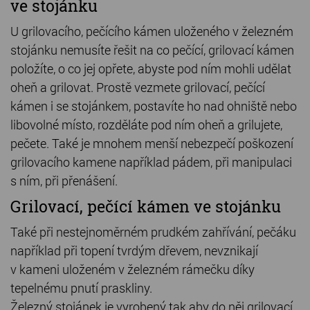
ve stojánku
U grilovacího, pečícího kámen uloženého v železném
stojánku nemusíte řešit na co pečící, grilovací kámen
položíte, o co jej opřete, abyste pod ním mohli udělat
oheň a grilovat. Prostě vezmete grilovací, pečící
kámen i se stojánkem, postavíte ho nad ohniště nebo
libovolné místo, rozděláte pod ním oheň a grilujete,
pečete. Také je mnohem menší nebezpečí poškození
grilovacího kamene například pádem, při manipulaci
s ním, při přenášení.
Grilovací, pečící kámen ve stojánku
Také při nestejnoměrném prudkém zahřívání, pečáku
například při topení tvrdým dřevem, nevznikají
v kameni uloženém v železném rámečku díky
tepelnému pnutí praskliny.
Železný stojánek je vyrobený tak aby do něj grilovací,