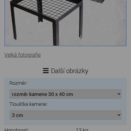
Kamenné stoly, konferenční stolky
Barevné kamenné drti
Štípané kamenné obklady
Dárkové předměty z přírodního kamene
Velká fotografie
Gabiony, gabionový kámen
Údržba a čištění kamene
Další obrázky
Rozměr:
Tloušťka kamene:
Hmotnost:
13 kg