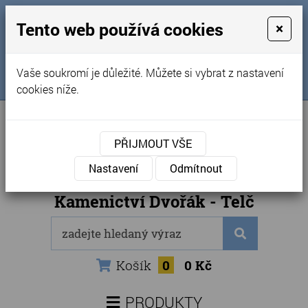
MENU
Tento web používá cookies
×
Úvod
+420 725 969 561
Vaše soukromí je důležité. Můžete si vybrat z nastavení
Sledujte nás na FB
Obchodní podmínky
cookies níže.
Články
Kontakty
PŘIJMOUT VŠE
Naše kamenictví
Nastavení
Odmítnout
Internetový obchod
Kamenictví Dvořák - Telč
Košík
0
0 Kč
PRODUKTY