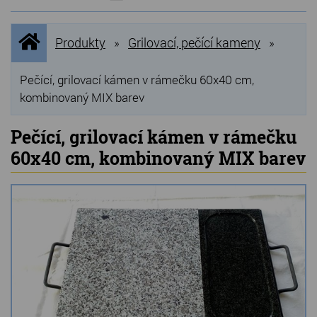
NOVINKY
Úvodní
Produkty
Grilovací, pečící kameny
»
»
stránka
NEJPRODÁVANĚJŠÍ
VÝPRODEJ
Pečící, grilovací kámen v rámečku 60x40 cm,
kombinovaný MIX barev
Produkty
Pečící, grilovací kámen v rámečku
Grilovací, pečící kameny
60x40 cm, kombinovaný MIX barev
Lávové grilovací kameny
Kamenné truhlíky
Chladící kostky a puky
Doplňky do kuchyně
Hřbitovní doplňky
Zvířecí náhrobky a pomníčky