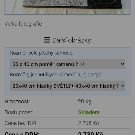
Kamenné stoly, konferenční stolky
Barevné kamenné drti
Velká fotografie
Štípané kamenné obklady
Další obrázky
Dárkové předměty z přírodního kamene
Rozměr celé plochy kamene:
Gabiony, gabionový kámen
Údržba a čištění kamene
Rozměry jednotlivých kamenů a jejich typ:
Hmotnost:
20 kg
Dostupnost:
Skladem
Cena bez DPH:
2 256 Kč
Cena s DPH:
2 730 Kč