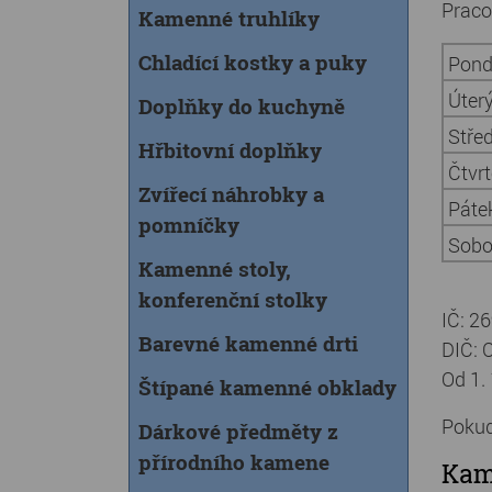
Praco
Kamenné truhlíky
Chladící kostky a puky
Pond
Úter
Doplňky do kuchyně
Stře
Hřbitovní doplňky
Čtvr
Zvířecí náhrobky a
Páte
pomníčky
Sobo
Kamenné stoly,
konferenční stolky
IČ: 2
Barevné kamenné drti
DIČ: 
Od 1.
Štípané kamenné obklady
Pokud
Dárkové předměty z
přírodního kamene
Kam