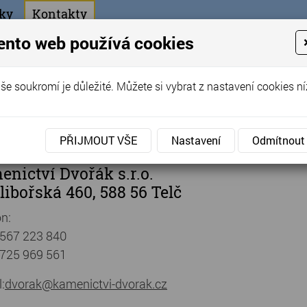
ky
Kontakty
+420
ento web používá cookies
bchod
še soukromí je důležité. Můžete si vybrat z nastavení cookies ní
ořák - Telč
takty
PŘIJMOUT VŠE
Nastavení
Odmítnout
nictví Dvořák s.r.o.
ibořská 460, 588 56 Telč
on:
567 223 840
725 969 561
:
dvorak@kamenictvi-dvorak.cz