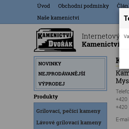
Úvod
Obchodní podmínky
Člán
T
Naše kamenictví
Internetový o
Va
Kamenictví Dv
Kon
NOVINKY
Kame
NEJPRODÁVANĚJŠÍ
Mysl
VÝPRODEJ
Telef
Produkty
+420 
+420 
Grilovací, pečící kameny
E-mail
Lávové grilovací kameny