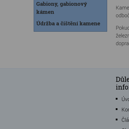
Gabiony, gabionový
Kamen
kámen
odboč
Údržba a čištění kamene
Pokud
želez
dopra
Důle
inf
Úv
Ko
Čl