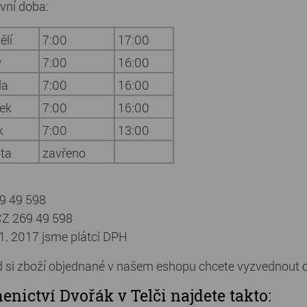
vní doba:
ělí
7:00
17:00
ý
7:00
16:00
da
7:00
16:00
tek
7:00
16:00
k
7:00
13:00
ta
zavřeno
69 49 598
CZ 269 49 598
 1. 2017 jsme plátci DPH
 si zboží objednané v našem eshopu chcete vyzvednout 
enictví Dvořák v Telči najdete takto: