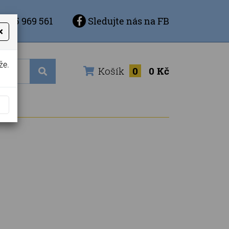
 725 969 561
Sledujte nás na FB
×
že.
Košík
0
0 Kč