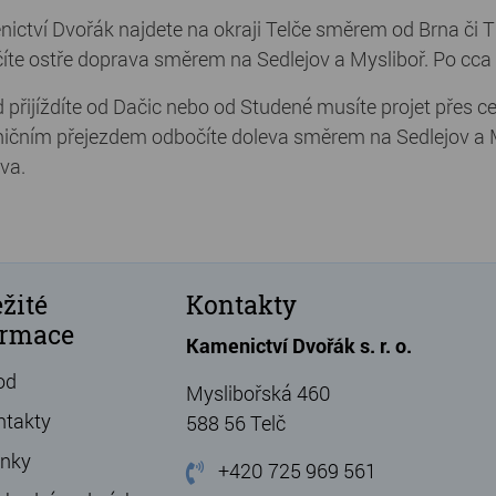
ictví Dvořák najdete na okraji Telče směrem od Brna či T
íte ostře doprava směrem na Sedlejov a Mysliboř. Po cc
 přijíždíte od Dačic nebo od Studené musíte projet přes 
ničním přejezdem odbočíte doleva směrem na Sedlejov a 
va.
žité
Kontakty
ormace
Kamenictví Dvořák s. r. o.
od
Myslibořská 460
ntakty
588 56 Telč
ánky
+420 725 969 561