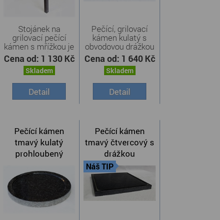
Stojánek na
Pečící, grilovací
grilovací pečící
kámen kulatý s
kámen s mřížkou je
obvodovou drážkou
železný ...
je ...
Cena od:
1 130 Kč
Cena od:
1 640 Kč
Skladem
Skladem
Detail
Detail
Pečící kámen
Pečící kámen
tmavý kulatý
tmavý čtvercový s
prohloubený
drážkou
Náš TIP