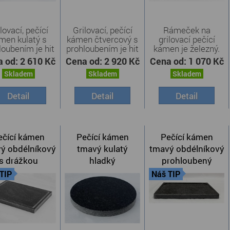
lovací, pečící
Grilovací, pečící
Rámeček na
men kulatý s
kámen čtvercový s
grilovací pečící
loubením je hit
prohloubením je hit
kámen je železný.
...
...
Rámečky ...
a od:
2 610 Kč
Cena od:
2 920 Kč
Cena od:
1 070 Kč
Skladem
Skladem
Skladem
Detail
Detail
Detail
ečící kámen
Pečící kámen
Pečící kámen
ý obdélníkový
tmavý kulatý
tmavý obdélníkový
s drážkou
hladký
prohloubený
TIP
Náš TIP