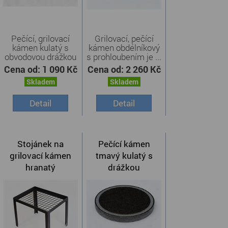
Pečící, grilovací
Grilovací, pečící
kámen kulatý s
kámen obdélníkový
obvodovou drážkou
s prohloubením je ...
je ...
Cena od:
1 090 Kč
Cena od:
2 260 Kč
Skladem
Skladem
Detail
Detail
Stojánek na
Pečící kámen
grilovací kámen
tmavý kulatý s
hranatý
drážkou