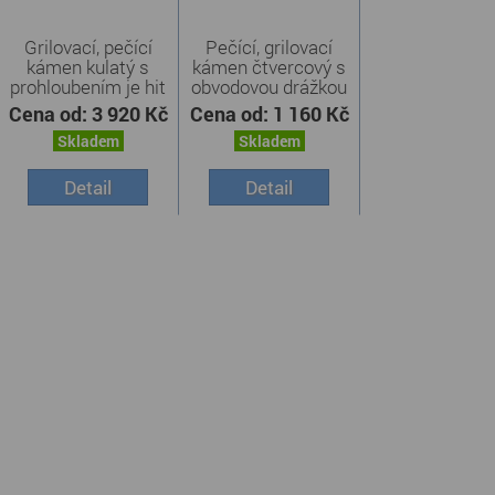
Grilovací, pečící
Pečící, grilovací
kámen kulatý s
kámen čtvercový s
prohloubením je hit
obvodovou drážkou
...
j ...
Cena od:
3 920 Kč
Cena od:
1 160 Kč
Skladem
Skladem
Detail
Detail