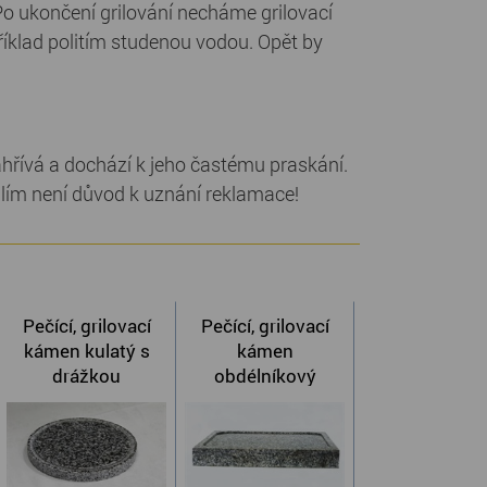
Po ukončení grilování necháme grilovací
klad politím studenou vodou. Opět by
řívá a dochází k jeho častému praskání.
hlím není důvod k uznání reklamace!
Pečící, grilovací
Pečící, grilovací
kámen kulatý s
kámen
drážkou
obdélníkový
prohloubený