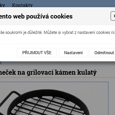
ky
Kontakty
+420
ento web používá cookies
bchod
še soukromí je důležité. Můžete si vybrat z nastavení cookies ní
ořák - Telč
PŘIJMOUT VŠE
Nastavení
Odmítnout
ní
Produkty
Grilovací, pečící kameny
»
»
Rámeček na gr
ka
eček na grilovací kámen kulatý