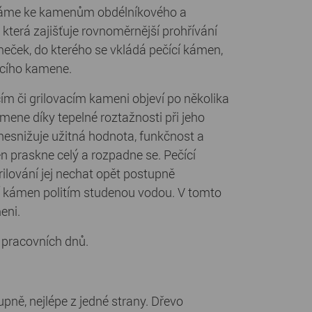
áváme ke kamenům obdélníkového a
která zajišťuje rovnoměrnější prohřívání
eček, do kterého se vkládá pečící kámen,
ícího kamene.
m či grilovacím kameni objeví po několika
amene díky tepelné roztažnosti při jeho
 nesnižuje užitná hodnota, funkčnost a
 praskne celý a rozpadne se. Pečící
ilování jej nechat opět postupně
í kámen politím studenou vodou. V tomto
eni.
pracovních dnů.
pně, nejlépe z jedné strany. Dřevo