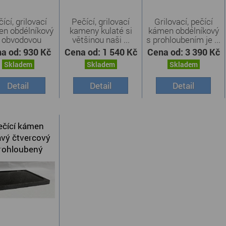
ící, grilovací
Pečící, grilovací
Grilovací, pečící
n obdélníkový
kameny kulaté si
kámen obdélníkový
 obvodovou
většinou naši ...
s prohloubením je ...
drážkou ...
a od:
930 Kč
Cena od:
1 540 Kč
Cena od:
3 390 Kč
Skladem
Skladem
Skladem
Detail
Detail
Detail
ečící kámen
vý čtvercový
rohloubený