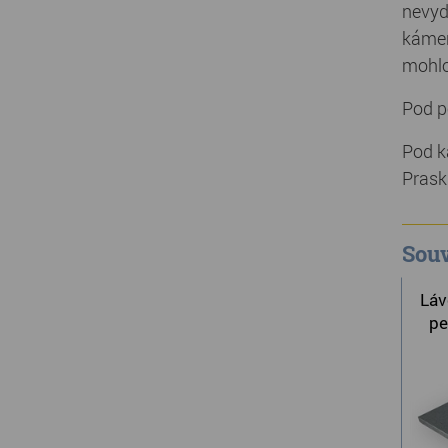
nevyd
kámen
mohlo
Pod p
Pod k
Prask
Souv
Láv
pe