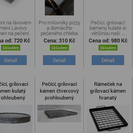
ní na lávovém
Pro milovníky pizzy
Pečící, grilovací
meni Lávový
a domácího
kameny kulaté si
en na pečení
pečeného chleba
většinou naši ...
vám ...
jsme do ...
a od:
720 Kč
Cena:
310 Kč
Cena od:
980 Kč
Skladem
Skladem
Skladem
Detail
Detail
Detail
ící, grilovací
Pečící, grilovací
Rámeček na
ámen kulatý
kámen čtvercový
grilovací kámen
rohloubený
prohloubený
hranatý