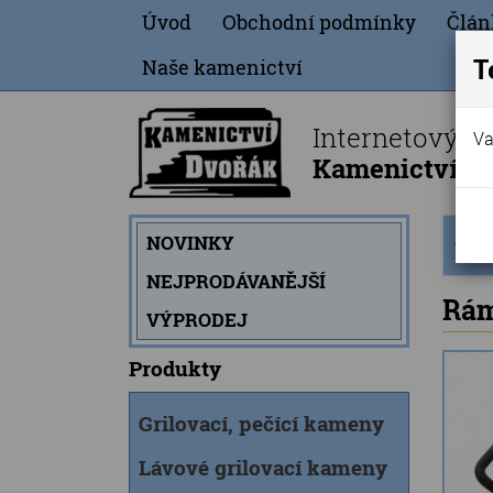
Úvod
Obchodní podmínky
Člán
T
Naše kamenictví
Internetový o
Va
Kamenictví Dv
Úvod
NOVINKY
strán
NEJPRODÁVANĚJŠÍ
Rám
VÝPRODEJ
Produkty
Grilovací, pečící kameny
Lávové grilovací kameny