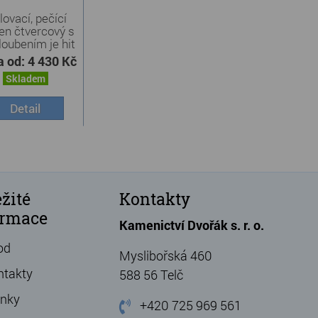
lovací, pečící
n čtvercový s
loubením je hit
...
a od:
4 430 Kč
Skladem
Detail
žité
Kontakty
ormace
Kamenictví Dvořák s. r. o.
od
Myslibořská 460
ntakty
588 56 Telč
ánky
+420 725 969 561