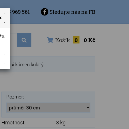
 725 969 561
Sledujte nás na FB
×
že.
Košík
0
0 Kč
ilovací kámen kulatý
Rozměr:
Hmotnost:
3 kg