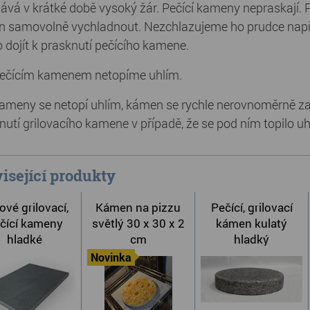
ává v krátké době vysoký žár. Pečící kameny nepraskají. 
 samovolně vychladnout. Nezchlazujeme ho prudce napří
 dojít k prasknutí pečícího kamene.
ečícím kamenem netopíme uhlím.
ameny se netopí uhlím, kámen se rychle nerovnoměrně zah
nutí grilovacího kamene v případě, že se pod ním topilo u
isející produkty
ové grilovací,
Kámen na pizzu
Pečící, grilovací
čící kameny
světlý 30 x 30 x 2
kámen kulatý
hladké
cm
hladký
Novinka