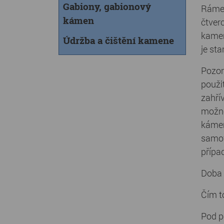
Gabiony, gabionový
Rámeč
kámen
čtver
kamen
Údržba a čištění kamene
je st
Pozor
použi
zahří
možno
kámen
samov
přípa
Doba 
Čím t
Pod p