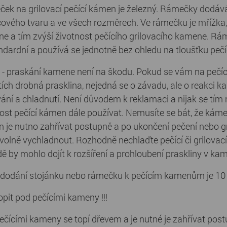
ek na grilovací pečící kámen je železný. Rámečky dod
cového tvaru a ve všech rozměrech. Ve rámečku je mřížka, 
e a tím zvýší životnost pečícího grilovacího kamene. Rám
andardní a používá se jednotně bez ohledu na tloušťku peč
 - praskání kamene není na škodu. Pokud se vám na pečící
tích drobná prasklina, nejedná se o závadu, ale o reakci k
vání a chladnutí. Není důvodem k reklamaci a nijak se tím
st pečící kámen dále používat. Nemusíte se bát, že kámen
 je nutno zahřívat postupně a po ukončení pečení nebo gr
olně vychladnout. Rozhodně nechlaďte pečící či grilovac
dě by mohlo dojít k rozšíření a prohloubení praskliny v kam
dodání stojánku nebo rámečku k pečícím kamenům je 10 
opit pod pečícími kameny !!!
ečícími kameny se topí dřevem a je nutné je zahřívat postu