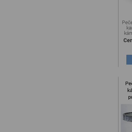
Peče
ka
kám
Cen
Peč
k
p