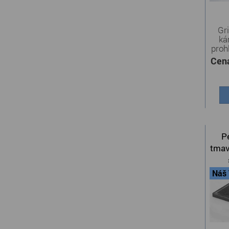
Gri
ká
proh
Cen
P
tmav
Náš 