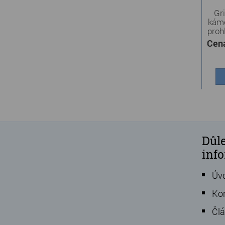
Gri
káme
proh
Cen
Důle
inf
Úv
Ko
Čl