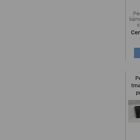
Peč
káme
s
Cen
P
tma
p