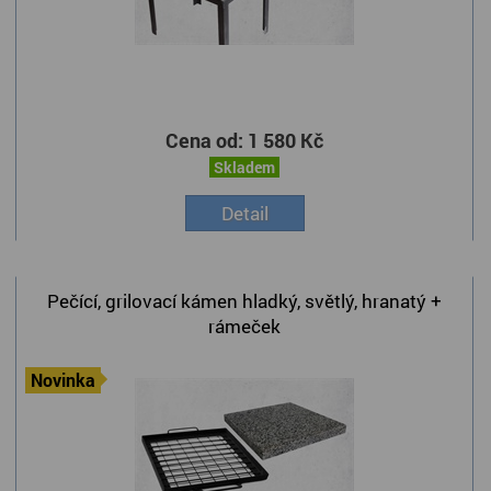
Cena od:
1 580 Kč
Skladem
Detail
Pečící, grilovací kámen hladký, světlý, hranatý +
rámeček
Novinka