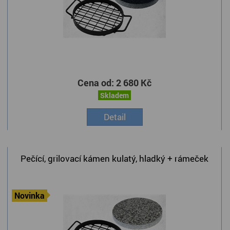
Cena od:
2 680 Kč
Skladem
Detail
Pečící, grilovací kámen kulatý, hladký + rámeček
Novinka