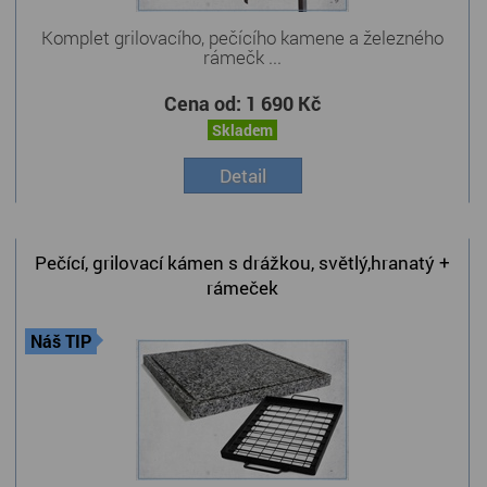
Komplet grilovacího, pečícího kamene a železného
rámečk ...
Cena od:
1 690 Kč
Skladem
Detail
Pečící, grilovací kámen s drážkou, světlý,hranatý +
rámeček
Náš TIP