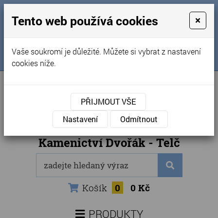
MENU
Tento web používá cookies
×
Úvod
+420 725 969 561
Vaše soukromí je důležité. Můžete si vybrat z nastavení
Sledujte nás na FB
Obchodní podmínky
cookies níže.
Články
Kontakty
PŘIJMOUT VŠE
Naše kamenictví
Nastavení
Odmítnout
Internetový obchod
Kamenictví Dvořák - Telč
Košík
0
0 Kč
PRODUKTY