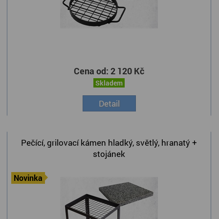
Cena od:
2 120 Kč
Skladem
Detail
Pečící, grilovací kámen hladký, světlý, hranatý +
stojánek
Novinka