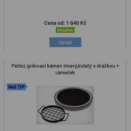
Cena od:
1 640 Kč
Skladem
Detail
Pečící, grilovací kámen tmavý,kulatý s drážkou +
rámeček
Náš TIP