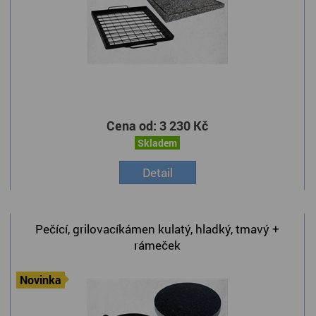
Cena od:
3 230 Kč
Skladem
Detail
Pečící, grilovacíkámen kulatý, hladký, tmavý +
rámeček
Novinka