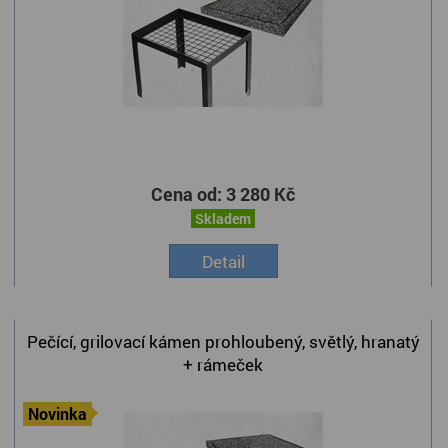
Cena od:
3 280 Kč
Skladem
Detail
Pečící, grilovací kámen prohloubený, světlý, hranatý
+ rámeček
Novinka