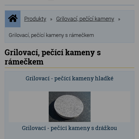
NOVINKY
Úvodní
Produkty
Grilovací, pečící kameny
»
»
stránka
NEJPRODÁVANĚJŠÍ
VÝPRODEJ
Grilovací, pečící kameny s rámečkem
Produkty
Grilovací, pečící kameny s
rámečkem
Grilovací, pečící kameny
Lávové grilovací kameny
Grilovací - pečící kameny hladké
Kamenné truhlíky
Chladící kostky a puky
Doplňky do kuchyně
Hřbitovní doplňky
Grilovací - pečící kameny s drážkou
Zvířecí náhrobky a pomníčky