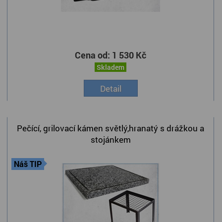
Cena od:
1 530 Kč
Skladem
Detail
Pečící, grilovací kámen světlý,hranatý s drážkou a
stojánkem
Náš TIP