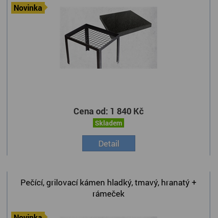
Novinka
Cena od:
1 840 Kč
Skladem
Detail
Pečící, grilovací kámen hladký, tmavý, hranatý +
rámeček
Novinka