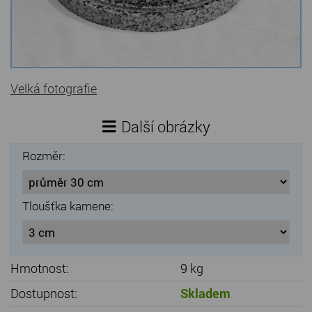
Kamenné stoly, konferenční stolky
Barevné kamenné drti
Štípané kamenné obklady
Velká fotografie
Dárkové předměty z přírodního kamene
Další obrázky
Gabiony, gabionový kámen
Rozměr:
Údržba a čištění kamene
Tloušťka kamene:
Hmotnost:
9 kg
Dostupnost:
Skladem