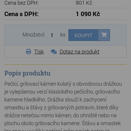
Cena bez DPH:
901 Kč
Cena s DPH:
1 090 Kč
Množství:
ks
KOUPIT
Tisk
Dotaz na produkt
Popis produktu
Pečící, grilovací kámen kulatý s obvodovou drážkou
je vylepšenou verzí klasického pečícího, grilovacího
kamene hladkého. Drážka slouží k zachycení
omastku a šťávy z grilovaných potravin, které díky
drážce netečou mimo kámen, do ohniště nebo na
plochu okolo grilovacího kamene. Šťávu a omastek
lze znovu využít k potření grilovaných potravin.