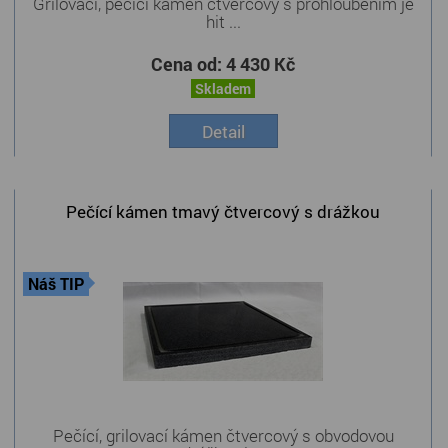
Grilovací, pečící kámen čtvercový s prohloubením je
hit ...
Cena od:
4 430 Kč
Skladem
Detail
Pečící kámen tmavý čtvercový s drážkou
Náš TIP
Pečící, grilovací kámen čtvercový s obvodovou