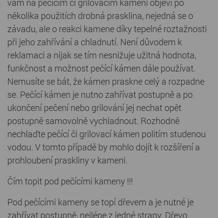
vám na pečícím či grilovacím kameni objeví po
několika použitích drobná prasklina, nejedná se o
závadu, ale o reakci kamene díky tepelné roztažnosti
při jeho zahřívání a chladnutí. Není důvodem k
reklamaci a nijak se tím nesnižuje užitná hodnota,
funkčnost a možnost pečící kámen dále používat.
Nemusíte se bát, že kámen praskne celý a rozpadne
se. Pečící kámen je nutno zahřívat postupně a po
ukončení pečení nebo grilování jej nechat opět
postupně samovolně vychladnout. Rozhodně
nechlaďte pečící či grilovací kámen politím studenou
vodou. V tomto případě by mohlo dojít k rozšíření a
prohloubení praskliny v kameni.
Čím topit pod pečícími kameny !!!
Pod pečícími kameny se topí dřevem a je nutné je
zahřívat postupně, nejlépe z jedné strany. Dřevo