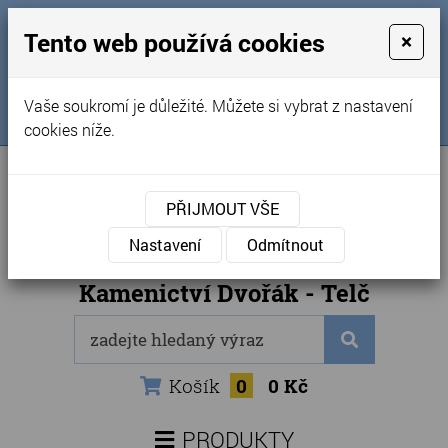
MENU
Tento web používá cookies
×
Úvod
+420 725 969 561
Vaše soukromí je důležité. Můžete si vybrat z nastavení
Sledujte nás na FB
Obchodní podmínky
cookies níže.
Články
Kontakty
PŘIJMOUT VŠE
Naše kamenictví
Nastavení
Odmítnout
Internetový obchod
Kamenictví Dvořák - Telč
Košík
0
0 Kč
PRODUKTY