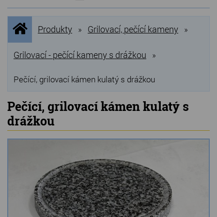
NOVINKY
Úvodní
Produkty
Grilovací, pečící kameny
»
»
stránka
NEJPRODÁVANĚJŠÍ
VÝPRODEJ
Grilovací - pečící kameny s drážkou
»
Produkty
Pečící, grilovací kámen kulatý s drážkou
Grilovací, pečící kameny
Pečící, grilovací kámen kulatý s
drážkou
Lávové grilovací kameny
Kamenné truhlíky
Chladící kostky a puky
Doplňky do kuchyně
Hřbitovní doplňky
Zvířecí náhrobky a pomníčky