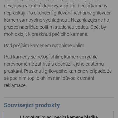
nevydává v krátké době vysoký žár. Pečící kameny
nepraskají. Po ukončení grilování necháme grilovací
kámen samovolně vychladnout. Nezchlazujeme ho
prudce například politím studenou vodou. Opět by
mohlo dojít k prasknutí pečícího kamene.
Pod pečícím kamenem netopíme uhlím.
Pod kameny se netopí uhlím, kámen se rychle
nerovnoměrně zahřívá a dochází k jeho častému
praskání. Prasknutí grilovacího kamene v případě, že
se pod ním topilo uhlím není důvod k uznání
reklamace!
Související produkty
Lávové grilovací, pečící kameny hladké