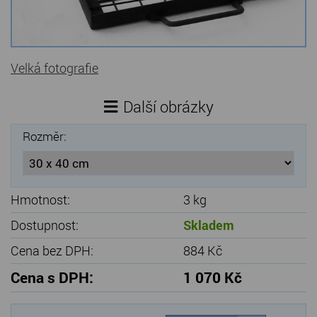
Kamenné stoly, konferenční stolky
Barevné kamenné drti
Velká fotografie
Štípané kamenné obklady
Další obrázky
Dárkové předměty z přírodního kamene
Rozměr:
Gabiony, gabionový kámen
Údržba a čištění kamene
Hmotnost:
3 kg
Dostupnost:
Skladem
Cena bez DPH:
884 Kč
Cena s DPH:
1 070 Kč