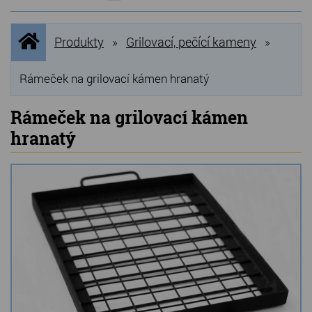
NOVINKY
Úvodní
Produkty
Grilovací, pečící kameny
»
»
stránka
NEJPRODÁVANĚJŠÍ
VÝPRODEJ
Rámeček na grilovací kámen hranatý
Produkty
Rámeček na grilovací kámen
hranatý
Grilovací, pečící kameny
Lávové grilovací kameny
Kamenné truhlíky
Chladící kostky a puky
Doplňky do kuchyně
Hřbitovní doplňky
Zvířecí náhrobky a pomníčky