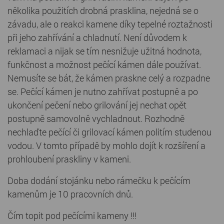
několika použitích drobná prasklina, nejedná se o
závadu, ale o reakci kamene díky tepelné roztažnosti
při jeho zahřívání a chladnutí. Není důvodem k
reklamaci a nijak se tím nesnižuje užitná hodnota,
funkčnost a možnost pečící kámen dále používat.
Nemusíte se bát, že kámen praskne celý a rozpadne
se. Pečící kámen je nutno zahřívat postupně a po
ukončení pečení nebo grilování jej nechat opět
postupně samovolně vychladnout. Rozhodně
nechlaďte pečící či grilovací kámen politím studenou
vodou. V tomto případě by mohlo dojít k rozšíření a
prohloubení praskliny v kameni.
Doba dodání stojánku nebo rámečku k pečícím
kamenům je 10 pracovních dnů.
Čím topit pod pečícími kameny !!!