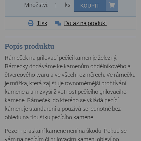
Množství:
ks
KOUPIT
Tisk
Dotaz na produkt
Popis produktu
Rámeček na grilovací pečící kámen je železný.
Rámečky dodáváme ke kamenům obdélníkového a
čtvercového tvaru a ve všech rozměrech. Ve rámečku
je mřížka, která zajišťuje rovnoměrnější prohřívání
kamene a tím zvýší životnost pečícího grilovacího
kamene. Rámeček, do kterého se vkládá pečící
kámen, je standardní a používá se jednotně bez
ohledu na tloušťku pečícího kamene.
Pozor - praskání kamene není na škodu. Pokud se
vám na pečícím či grilovacím kameni objeví po