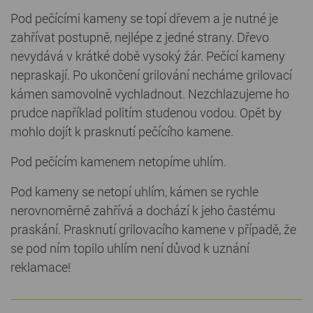
Pod pečícími kameny se topí dřevem a je nutné je
zahřívat postupně, nejlépe z jedné strany. Dřevo
nevydává v krátké době vysoký žár. Pečící kameny
nepraskají. Po ukončení grilování necháme grilovací
kámen samovolně vychladnout. Nezchlazujeme ho
prudce například politím studenou vodou. Opět by
mohlo dojít k prasknutí pečícího kamene.
Pod pečícím kamenem netopíme uhlím.
Pod kameny se netopí uhlím, kámen se rychle
nerovnoměrně zahřívá a dochází k jeho častému
praskání. Prasknutí grilovacího kamene v případě, že
se pod ním topilo uhlím není důvod k uznání
reklamace!