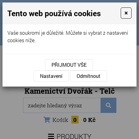
MENU
Tento web používá cookies
×
Úvod
+420 725 969 561
Vaše soukromí je důležité. Můžete si vybrat z nastavení
Sledujte nás na FB
Obchodní podmínky
cookies níže.
Články
Kontakty
PŘIJMOUT VŠE
Naše kamenictví
Nastavení
Odmítnout
Internetový obchod
Kamenictví Dvořák - Telč
Košík
0
0 Kč
PRODUKTY