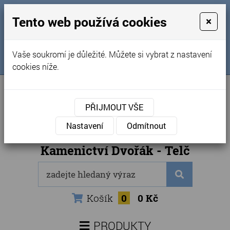
MENU
Tento web používá cookies
×
Úvod
+420 725 969 561
Vaše soukromí je důležité. Můžete si vybrat z nastavení
Sledujte nás na FB
Obchodní podmínky
cookies níže.
Články
Kontakty
PŘIJMOUT VŠE
Naše kamenictví
Nastavení
Odmítnout
Internetový obchod
Kamenictví Dvořák - Telč
Košík
0
0 Kč
PRODUKTY