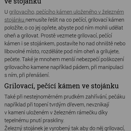
ve stojánku
U
grilovacího, pečícího kámen uloženého v železném
stojánku
nemusíte řešit na co pečící, grilovací kámen
položíte, o co jej opřete, abyste pod ním mohli udělat
oheň a grilovat. Prostě vezmete grilovací, pečící
kámen i se stojánkem, postavíte ho nad ohniště nebo
libovolné místo, rozděláte pod ním oheň a grilujete,
pečete. Také je mnohem menší nebezpečí poškození
grilovacího kamene například pádem, při manipulaci
s ním, při přenášení.
Grilovací, pečící kámen ve stojánku
Také při nestejnoměrném prudkém zahřívání, pečáku
například při topení tvrdým dřevem, nevznikají
v kameni uloženém v železném rámečku díky
tepelnému pnutí praskliny.
Železný stojánek je vyrobený tak aby do něj grilovací,