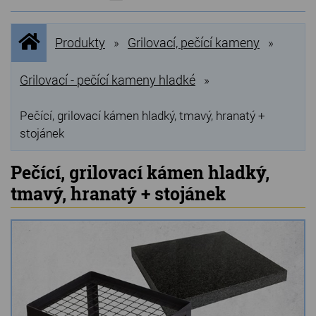
NOVINKY
Úvodní
Produkty
Grilovací, pečící kameny
»
»
stránka
NEJPRODÁVANĚJŠÍ
VÝPRODEJ
Grilovací - pečící kameny hladké
»
Produkty
Pečící, grilovací kámen hladký, tmavý, hranatý +
stojánek
Grilovací, pečící kameny
Pečící, grilovací kámen hladký,
Lávové grilovací kameny
tmavý, hranatý + stojánek
Kamenné truhlíky
Chladící kostky a puky
Doplňky do kuchyně
Hřbitovní doplňky
Zvířecí náhrobky a pomníčky