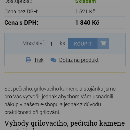
Dostupnost:
Skladem
Cena bez DPH:
1 521 Kč
Cena s DPH:
1 840 Kč
Množství:
ks
KOUPIT
Tisk
Dotaz na produkt
.
Set
pečícího, grilovacího kamene
a stojánku jsme
pro Vás vytvořili jednak abychom Vám usnadnili
nákup v našem e-shopu a jednak z důvodu
praktičnosti při grilování.
Výhody grilovacího, pečícího kamene