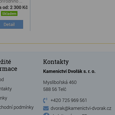
přírodního ...
a od:
2 300 Kč
Skladem
Detail
žité
Kontakty
ormace
Kamenictví Dvořák s. r. o.
od
Myslibořská 460
ntakty
588 56 Telč
ánky
+420 725 969 561
chodní podmínky
dvorak@kamenictvi-dvorak.cz