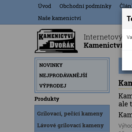
Úvod
Obchodní podmínky
Člán
T
Naše kamenictví
Internetový o
Va
Kamenictví Dv
Úvod
NOVINKY
strán
NEJPRODÁVANĚJŠÍ
Kam
VÝPRODEJ
Kame
Produkty
ale 
Grilovací, pečící kameny
Kam
Lávové grilovací kameny
Výhod