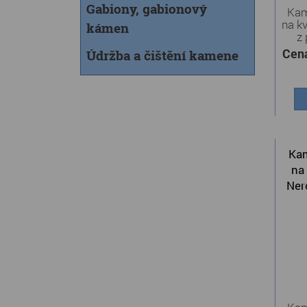
Gabiony, gabionový
Kam
na k
kámen
z 
Cen
Údržba a čištění kamene
Kam
na 
Ner
č