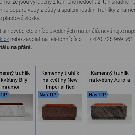
tomu, že jsou vyrobeny z kamene nedochází tak snadno na 
kému odparu vody z půdy a spálení rostlin. Truhlíky z kam
ě plastové vložky.
 si nevyberete z níže uvedených materiálů, neváhejte nap
k.cz
nebo zavolat na telefonní číslo + 420 725 969 56
iálu na přání.
enný truhlík
Kamenný truhlík
Kamenný truhlík
 květiny Bílý
na květiny New
na květiny Aurora
mramor
Imperial Red
TIP
Náš TIP
Náš TIP