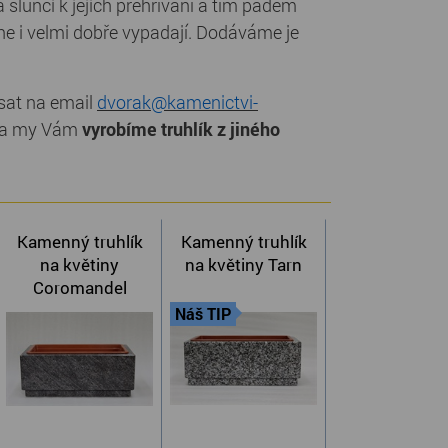
slunci k jejich přehřívání a tím pádem
ene i velmi dobře vypadají. Dodáváme je
sat na email
dvorak@kamenictvi-
1 a my Vám
vyrobíme truhlík z jiného
Kamenný truhlík
Kamenný truhlík
na květiny
na květiny Tarn
Coromandel
Náš TIP