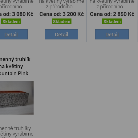
větiny vyrábíme
na květiny vyrábíme
na květiny vyrábíme
přírodního ...
z přírodního ...
z přírodního ...
a od:
3 080 Kč
Cena od:
3 200 Kč
Cena od:
2 850 Kč
Skladem
Skladem
Skladem
Detail
Detail
Detail
enný truhlík
na květiny
untain Pink
enné truhlíky
větiny vyrábíme