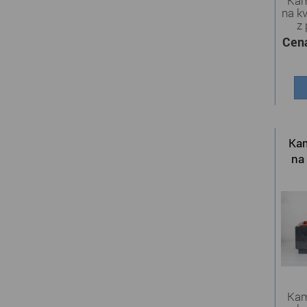
Kam
na k
z 
Cen
Kam
na 
Kam