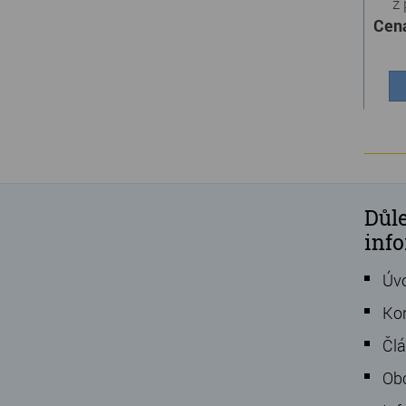
z 
Cen
Důle
inf
Úv
Ko
Čl
Ob