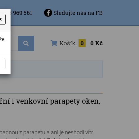
 725 969 561
Sledujte nás na FB
×
že.
Košík
0
0 Kč
řní i venkovní parapety oken,
padnou z parapetu a ani je neshodí vítr.