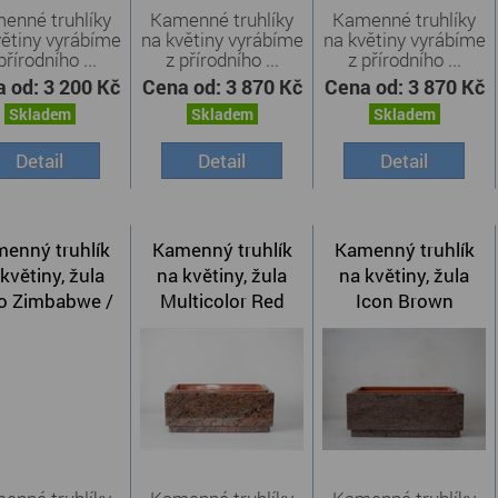
enné truhlíky
Kamenné truhlíky
Kamenné truhlíky
větiny vyrábíme
na květiny vyrábíme
na květiny vyrábíme
přírodního ...
z přírodního ...
z přírodního ...
a od:
3 200 Kč
Cena od:
3 870 Kč
Cena od:
3 870 Kč
Skladem
Skladem
Skladem
Detail
Detail
Detail
enný truhlík
Kamenný truhlík
Kamenný truhlík
květiny, žula
na květiny, žula
na květiny, žula
o Zimbabwe /
Multicolor Red
Icon Brown
erná žula /