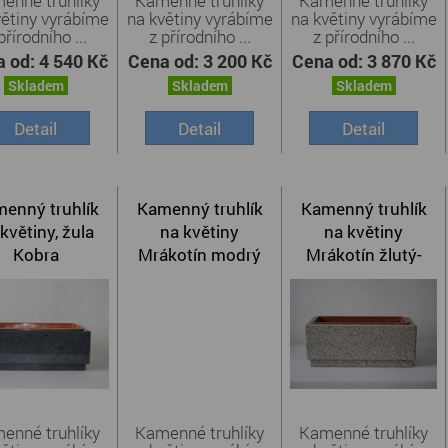
enné truhlíky
Kamenné truhlíky
Kamenné truhlíky
větiny vyrábíme
na květiny vyrábíme
na květiny vyrábíme
přírodního ...
z přírodního ...
z přírodního ...
a od:
4 540 Kč
Cena od:
3 200 Kč
Cena od:
3 870 Kč
Skladem
Skladem
Skladem
Detail
Detail
Detail
enný truhlík
Kamenný truhlík
Kamenný truhlík
květiny, žula
na květiny
na květiny
Kobra
Mrákotín modrý
Mrákotín žlutý-
tryskaný
enné truhlíky
Kamenné truhlíky
Kamenné truhlíky