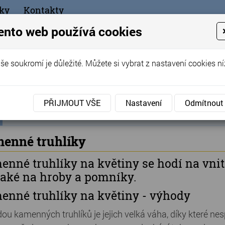
ky
Kontakty
+420
ento web používá cookies
bchod
še soukromí je důležité. Můžete si vybrat z nastavení cookies ní
ořák - Telč
PŘIJMOUT VŠE
Nastavení
Odmítnout
ní
Produkty
»
Kamenné truhlíky
ka
enné truhlíky
nné truhlíky na květiny se hodí na vnit
také na hroby a pomníky.
enné truhlíky na květiny - výhody
ou kamenných truhlíků je jejich velká váha, díky které nes