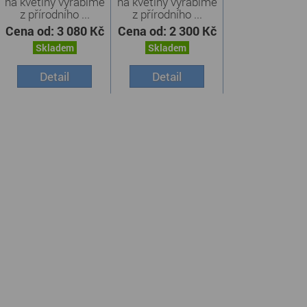
na květiny vyrábíme
na květiny vyrábíme
z přírodního ...
z přírodního ...
Cena od:
3 080 Kč
Cena od:
2 300 Kč
Skladem
Skladem
Detail
Detail