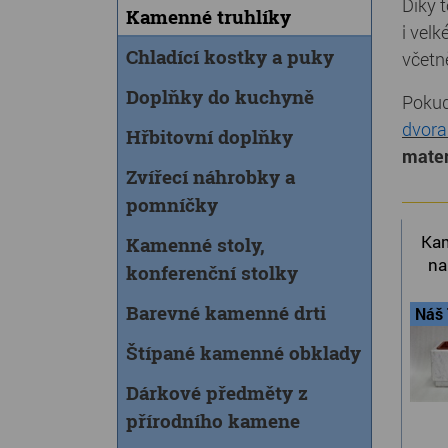
Díky 
Kamenné truhlíky
i vel
Chladící kostky a puky
včetn
Doplňky do kuchyně
Pokud
dvora
Hřbitovní doplňky
mater
Zvířecí náhrobky a
pomníčky
Kam
Kamenné stoly,
na
konferenční stolky
Barevné kamenné drti
Náš 
Štípané kamenné obklady
Dárkové předměty z
přírodního kamene