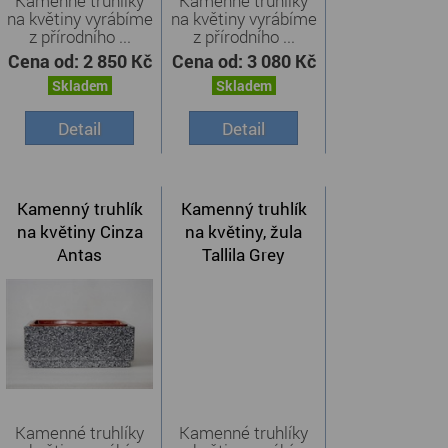
Kamenné truhlíky
Kamenné truhlíky
na květiny vyrábíme
na květiny vyrábíme
z přírodního ...
z přírodního ...
Cena od:
2 850 Kč
Cena od:
3 080 Kč
Skladem
Skladem
Detail
Detail
Kamenný truhlík
Kamenný truhlík
na květiny Cinza
na květiny, žula
Antas
Tallila Grey
Kamenné truhlíky
Kamenné truhlíky