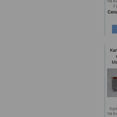
na k
z 
Cen
Kam
Mo
Kam
na k