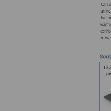
jsou 
kamen
dvě p
exist
kombi
prove
Souv
Láv
pe