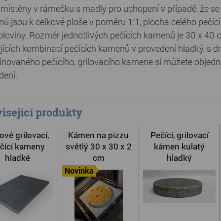
umístěny v rámečku s madly pro uchopení v případě, že s
ů jsou k celkové ploše v poměru 1:1, plocha celého pečíc
oloviny. Rozměr jednotlivých pečících kamenů je 30 x 40 
ujících kombinací pečících kamenů v provedení hladký, s 
novaného pečícího, grilovacího kamene si můžete objedn
dení.
isející produkty
ové grilovací,
Kámen na pizzu
Pečící, grilovací
čící kameny
světlý 30 x 30 x 2
kámen kulatý
hladké
cm
hladký
Novinka