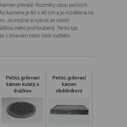
e kámen přenáší. Rozměry obou pečících
ího kamene je 60 x 40 cm a je rozdělena na
cm. Je možné si vybrat ze všech
drážkou nebo prohloubený. Tento typ
at v tmavém nebo čistě světlém
Pečící, grilovací
Pečící, grilovací
kámen kulatý s
kámen
drážkou
obdélníkový
prohloubený