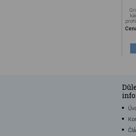
Gri
ká
proh
Cen
Důle
inf
Úv
Ko
Čl