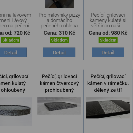
ní na lávovém
Pro milovníky pizzy
Pečící, grilovací
meni Lávový
a domácího
kameny kulaté si
en na pečení
pečeného chleba
většinou naši ...
vám ...
jsme do ...
a od:
720 Kč
Cena:
310 Kč
Cena od:
980 Kč
Skladem
Skladem
Skladem
Detail
Detail
Detail
ící, grilovací
Pečící, grilovací
Pečící, grilovací
ámen kulatý
kámen čtvercový
kámen v rámečku,
rohloubený
prohloubený
dělený ze tří
kamenů