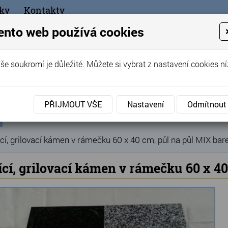
ky
Kontakty
+420
ento web používá cookies
bchod
še soukromí je důležité. Můžete si vybrat z nastavení cookies ní
ořák - Telč
PŘIJMOUT VŠE
Nastavení
Odmítnout
ní
Produkty
Grilovací, pečící kameny
»
»
ka
cí, grilovací kámen v rámečku 60 x 40 cm, půl na půl MIX bar
ící, grilovací kámen v rámečku 60 x 4