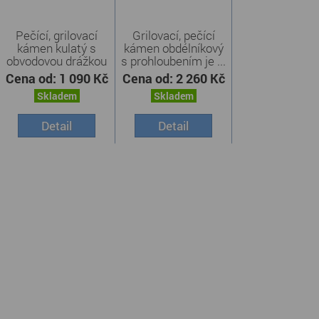
Pečící, grilovací
Grilovací, pečící
kámen kulatý s
kámen obdélníkový
obvodovou drážkou
s prohloubením je ...
je ...
Cena od:
1 090 Kč
Cena od:
2 260 Kč
Skladem
Skladem
Detail
Detail