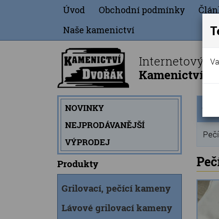
Úvod
Obchodní podmínky
Člán
T
Naše kamenictví
Internetový o
Va
Kamenictví Dv
Úvod
NOVINKY
strán
NEJPRODÁVANĚJŠÍ
Pečí
VÝPRODEJ
Peč
Produkty
Grilovací, pečící kameny
Lávové grilovací kameny