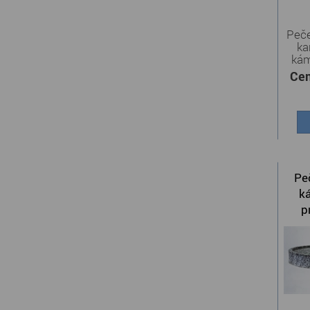
Peče
ka
kám
Cen
Peč
k
p