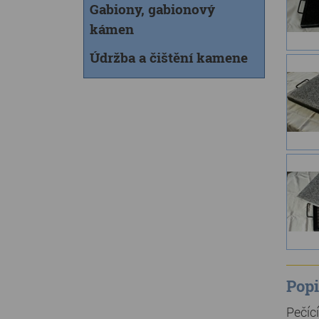
Gabiony, gabionový
kámen
Údržba a čištění kamene
Popi
Pečíc