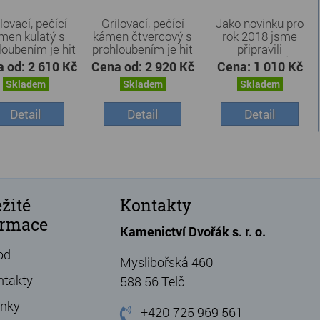
lovací, pečící
Grilovací, pečící
Jako novinku pro
men kulatý s
kámen čtvercový s
rok 2018 jsme
loubením je hit
prohloubením je hit
připravili
...
...
kombinované ...
a od:
2 610 Kč
Cena od:
2 920 Kč
Cena:
1 010 Kč
Skladem
Skladem
Skladem
Detail
Detail
Detail
žité
Kontakty
ormace
Kamenictví Dvořák s. r. o.
od
Myslibořská 460
ntakty
588 56 Telč
ánky
+420 725 969 561