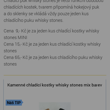
Chladící puk whisky stones je větší funkční obdobou
chladících kostek, tvarem připomíná hokejový puk
Kamenné stoly, konferenční stolky
a do sklenky se vkládá vždy pouze jeden kus
Barevné kamenné drti
chladícího puku whisky stones.
Štípané kamenné obklady
Cena 9,- Kč je za jeden kus chladící kostky whisky
stones MINI
Dárkové předměty z přírodního kamene
Cena 15,- Kč je za jeden kus chladící kostky whisky
Gabiony, gabionový kámen
stones
Cena 65,- Kč je za jeden kus chladícího puku whisky
Údržba a čištění kamene
stones
Kamenné chladící kostky whisky stones mix barev
Náš TIP