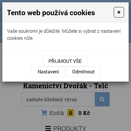
MENU
Tento web používá cookies
×
Úvod
+420 725 969 561
Vaše soukromí je důležité. Můžete si vybrat z nastavení
Sledujte nás na FB
Obchodní podmínky
cookies níže.
Články
Kontakty
PŘIJMOUT VŠE
Naše kamenictví
Nastavení
Odmítnout
Internetový obchod
Kamenictví Dvořák - Telč
Košík
0
0 Kč
PRODUKTY