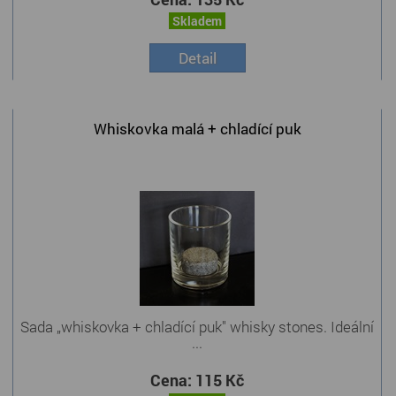
Skladem
Detail
Whiskovka malá + chladící puk
Sada „whiskovka + chladící puk" whisky stones. Ideální
...
Cena:
115 Kč