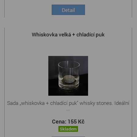
Detail
Whiskovka velká + chladící puk
Sada „whiskovka + chladící puk" whisky stones. Ideální
...
Cena:
155 Kč
Skladem