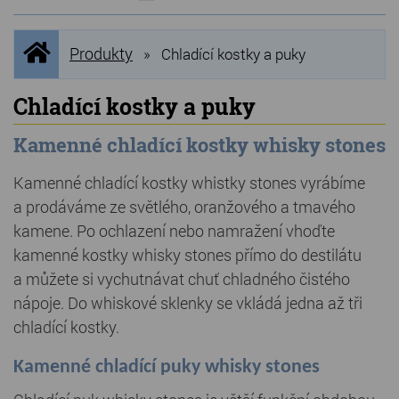
NOVINKY
Úvodní
Produkty
»
Chladící kostky a puky
stránka
NEJPRODÁVANĚJŠÍ
VÝPRODEJ
Chladící kostky a puky
Produkty
Kamenné chladící kostky whisky stones
Kamenné chladící kostky whistky stones vyrábíme
Grilovací, pečící kameny
a prodáváme ze světlého, oranžového a tmavého
Lávové grilovací kameny
kamene. Po ochlazení nebo namražení vhoďte
Kamenné truhlíky
kamenné kostky whisky stones přímo do destilátu
a můžete si vychutnávat chuť chladného čistého
Chladící kostky a puky
nápoje. Do whiskové sklenky se vkládá jedna až tři
Doplňky do kuchyně
chladící kostky.
Hřbitovní doplňky
Kamenné chladící puky whisky stones
Zvířecí náhrobky a pomníčky