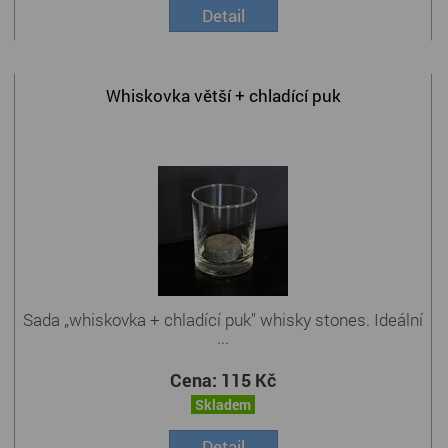
Detail
Whiskovka větší + chladící puk
Sada „whiskovka + chladící puk" whisky stones. Ideální
...
Cena:
115 Kč
Skladem
Detail