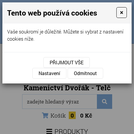
MENU
Tento web používá cookies
×
Úvod
+420 725 969 561
Vaše soukromí je důležité. Můžete si vybrat z nastavení
Sledujte nás na FB
Obchodní podmínky
cookies níže.
Články
Kontakty
PŘIJMOUT VŠE
Naše kamenictví
Nastavení
Odmítnout
Internetový obchod
Kamenictví Dvořák - Telč
Košík
0
0 Kč
PRODUKTY