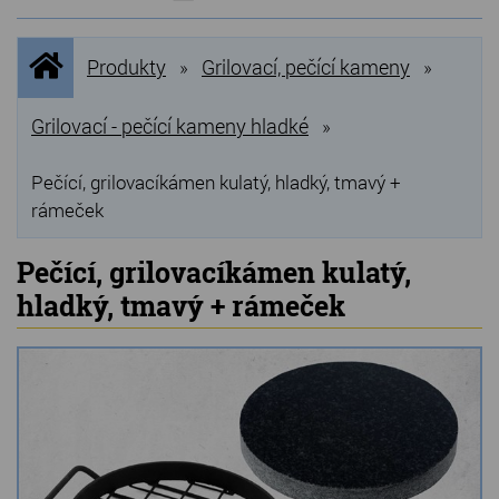
NOVINKY
Úvodní
Produkty
Grilovací, pečící kameny
»
»
stránka
NEJPRODÁVANĚJŠÍ
VÝPRODEJ
Grilovací - pečící kameny hladké
»
Produkty
Pečící, grilovacíkámen kulatý, hladký, tmavý +
rámeček
Grilovací, pečící kameny
Pečící, grilovacíkámen kulatý,
Lávové grilovací kameny
hladký, tmavý + rámeček
Kamenné truhlíky
Chladící kostky a puky
Doplňky do kuchyně
Hřbitovní doplňky
Zvířecí náhrobky a pomníčky