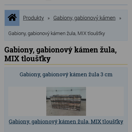
NOVINKY
Úvodní
Produkty
Gabiony, gabionový kámen
»
»
stránka
NEJPRODÁVANĚJŠÍ
VÝPRODEJ
Gabiony, gabionový kámen žula, MIX tloušťky
Produkty
Gabiony, gabionový kámen žula,
MIX tloušťky
Grilovací, pečící kameny
Lávové grilovací kameny
Gabiony, gabionový kámen žula 3 cm
Kamenné truhlíky
Chladící kostky a puky
Doplňky do kuchyně
Hřbitovní doplňky
Gabiony, gabionový kámen žula, MIX tloušťky
Zvířecí náhrobky a pomníčky