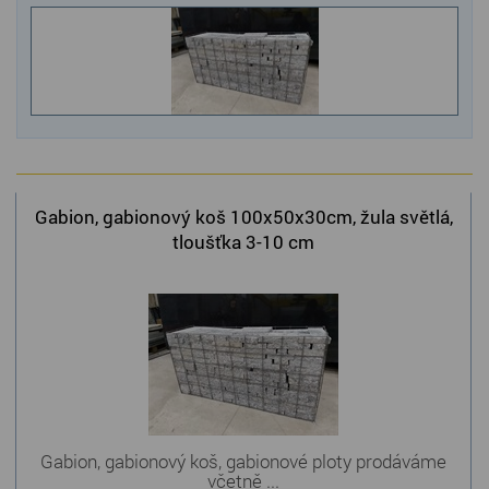
Kamenné stoly, konferenční stolky
Barevné kamenné drti
Štípané kamenné obklady
Dárkové předměty z přírodního kamene
Gabiony, gabionový kámen
Gabion, gabionový koš 100x50x30cm, žula světlá,
tloušťka 3-10 cm
Údržba a čištění kamene
Gabion, gabionový koš, gabionové ploty prodáváme
včetně ...