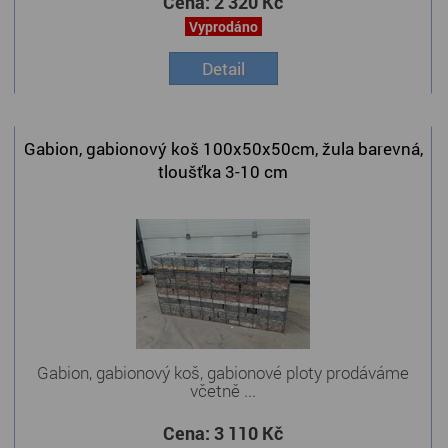
Cena:
2 320 Kč
Vyprodáno
Detail
Gabion, gabionový koš 100x50x50cm, žula barevná,
tloušťka 3-10 cm
Gabion, gabionový koš, gabionové ploty prodáváme
včetně ...
Cena:
3 110 Kč