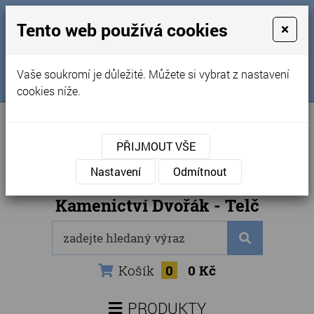
MENU
Tento web používá cookies
×
Úvod
+420 725 969 561
Vaše soukromí je důležité. Můžete si vybrat z nastavení
Sledujte nás na FB
Obchodní podmínky
cookies níže.
Články
Kontakty
PŘIJMOUT VŠE
Naše kamenictví
Nastavení
Odmítnout
Internetový obchod
Kamenictví Dvořák - Telč
Košík
0
0 Kč
PRODUKTY