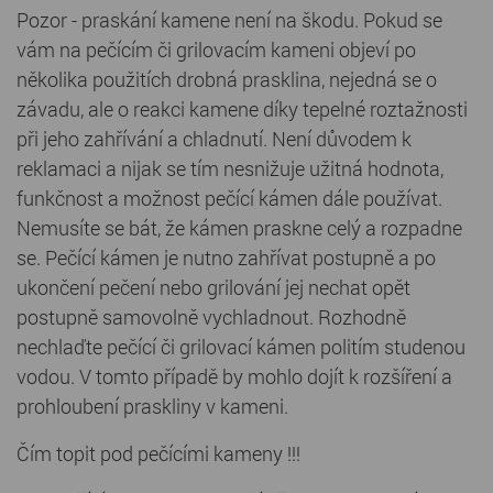
Pozor - praskání kamene není na škodu. Pokud se
vám na pečícím či grilovacím kameni objeví po
několika použitích drobná prasklina, nejedná se o
závadu, ale o reakci kamene díky tepelné roztažnosti
při jeho zahřívání a chladnutí. Není důvodem k
reklamaci a nijak se tím nesnižuje užitná hodnota,
funkčnost a možnost pečící kámen dále používat.
Nemusíte se bát, že kámen praskne celý a rozpadne
se. Pečící kámen je nutno zahřívat postupně a po
ukončení pečení nebo grilování jej nechat opět
postupně samovolně vychladnout. Rozhodně
nechlaďte pečící či grilovací kámen politím studenou
vodou. V tomto případě by mohlo dojít k rozšíření a
prohloubení praskliny v kameni.
Čím topit pod pečícími kameny !!!