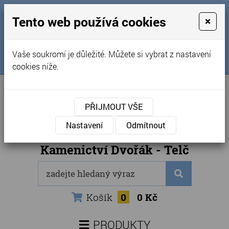
MENU
Tento web používá cookies
×
Úvod
+420 725 969 561
Vaše soukromí je důležité. Můžete si vybrat z nastavení
Sledujte nás na FB
Obchodní podmínky
cookies níže.
Články
Kontakty
PŘIJMOUT VŠE
Naše kamenictví
Nastavení
Odmítnout
Internetový obchod
Kamenictví Dvořák - Telč
Košík
0
0 Kč
PRODUKTY