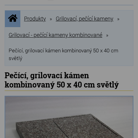
NOVINKY
Úvodní
Produkty
Grilovací, pečící kameny
»
»
stránka
NEJPRODÁVANĚJŠÍ
VÝPRODEJ
Grilovací - pečící kameny kombinované
»
Produkty
Pečící, grilovací kámen kombinovaný 50 x 40 cm
světlý
Grilovací, pečící kameny
Pečící, grilovací kámen
Lávové grilovací kameny
kombinovaný 50 x 40 cm světlý
Kamenné truhlíky
Chladící kostky a puky
Doplňky do kuchyně
Hřbitovní doplňky
Zvířecí náhrobky a pomníčky