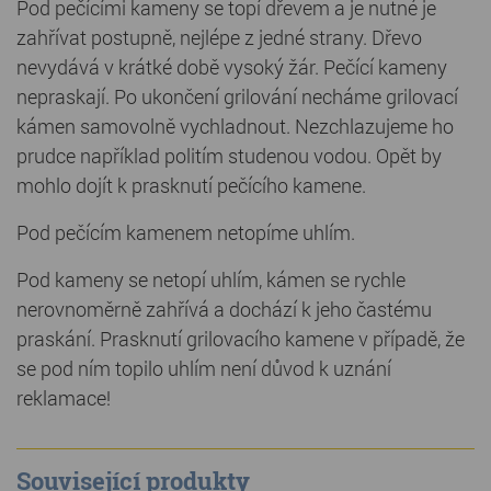
Pod pečícími kameny se topí dřevem a je nutné je
zahřívat postupně, nejlépe z jedné strany. Dřevo
nevydává v krátké době vysoký žár. Pečící kameny
nepraskají. Po ukončení grilování necháme grilovací
kámen samovolně vychladnout. Nezchlazujeme ho
prudce například politím studenou vodou. Opět by
mohlo dojít k prasknutí pečícího kamene.
Pod pečícím kamenem netopíme uhlím.
Pod kameny se netopí uhlím, kámen se rychle
nerovnoměrně zahřívá a dochází k jeho častému
praskání. Prasknutí grilovacího kamene v případě, že
se pod ním topilo uhlím není důvod k uznání
reklamace!
Související produkty