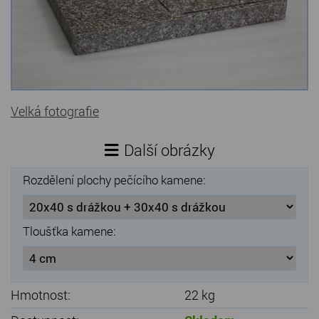
Kamenné stoly, konferenční stolky
Barevné kamenné drti
Štípané kamenné obklady
Velká fotografie
Dárkové předměty z přírodního kamene
Gabiony, gabionový kámen
Další obrázky
Údržba a čištění kamene
Rozdělení plochy pečícího kamene:
Tloušťka kamene:
Hmotnost:
22 kg