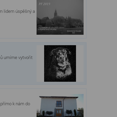
m lidem úspěšný a
lů umíme vytvořit
e přímo k nám do