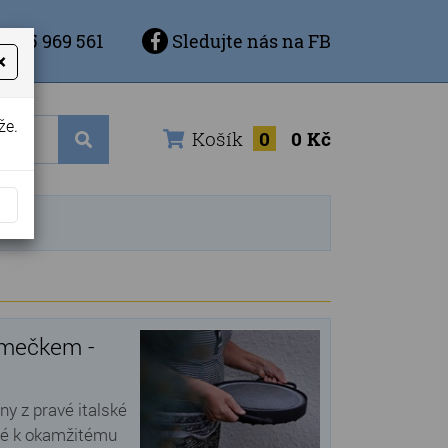
 725 969 561
Sledujte nás na FB
×
že.
Košík
0
0 Kč
rámečkem -
y z pravé italské
né k okamžitému