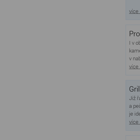
více
Pro
I v 
kame
v na
více
Gri
Již 
a pe
je id
více