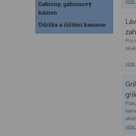
více
Gabiony, gabionový
kámen
Láv
Údržba a čištění kamene
zah
Pro 
skvě
více
Gri
gri
Posu
kame
skvěl
více