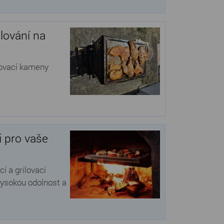
ilování na
ilovací kameny
i pro vaše
í a grilovací
vysokou odolnost a