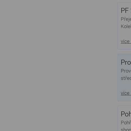
PF 
Přej
Kole
více
Pro
Prov
stře
více
Poh
Pohř
shop