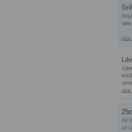
Gri
Stoj
také
více
Láv
Vybe
dráž
ráme
více
Zbo
Od 2
už i