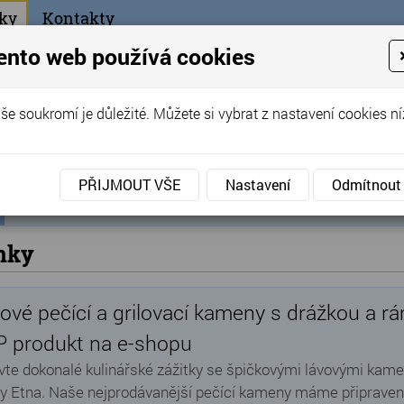
ky
Kontakty
+420
ento web používá cookies
bchod
še soukromí je důležité. Můžete si vybrat z nastavení cookies ní
ořák - Telč
PŘIJMOUT VŠE
Nastavení
Odmítnout
ní
Články
ka
nky
ové pečící a grilovací kameny s drážkou a 
 produkt na e-shopu
vte dokonalé kulinářské zážitky se špičkovými lávovými kamen
y Etna. Naše nejprodávanější pečící kameny máme připrave