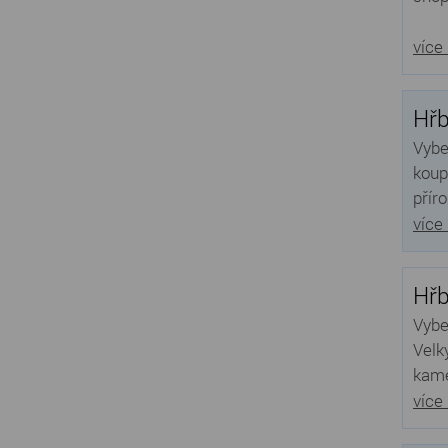
více
Hřb
Vybe
koup
přír
více
Hřb
Vybe
Velk
kame
více