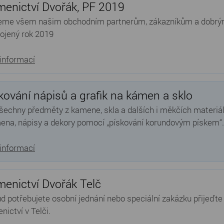
enictví Dvořák, PF 2019
eme všem našim obchodním partnerům, zákazníkům a dobrý
ojený rok 2019
 informací
kování nápisů a grafik na kámen a sklo
šechny předměty z kamene, skla a dalších i měkčích materiá
ena, nápisy a dekory pomocí „pískování korundovým pískem“.
 informací
enictví Dvořák Telč
d potřebujete osobní jednání nebo speciální zakázku přijeďt
nictví v Telči.