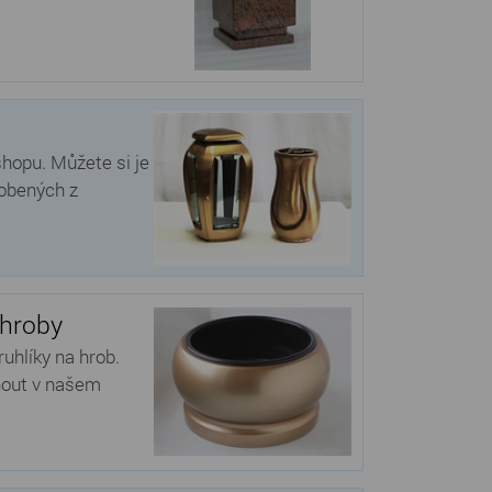
shopu. Můžete si je
robených z
 hroby
uhlíky na hrob.
nout v našem