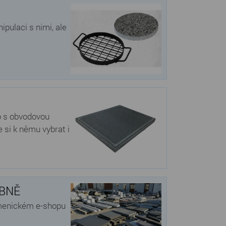
pulaci s nimi, ale
bo s obvodovou
 si k němu vybrat i
OBNĚ
amenickém e-shopu