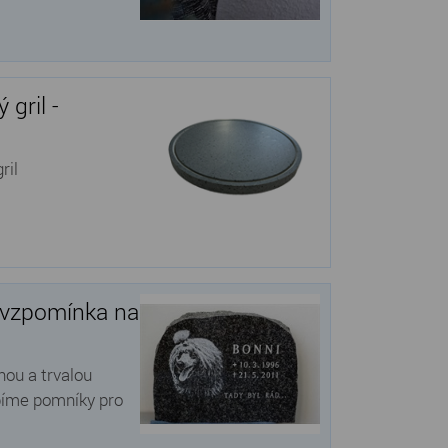
gril -
ril
á vzpomínka na
nou a trvalou
bíme pomníky pro