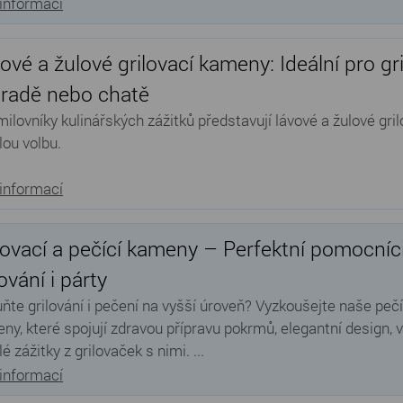
 informací
ové a žulové grilovací kameny: Ideální pro gr
radě nebo chatě
milovníky kulinářských zážitků představují lávové a žulové gr
lou volbu.
 informací
lovací a pečící kameny – Perfektní pomocníc
lování i párty
ňte grilování i pečení na vyšší úroveň? Vyzkoušejte naše pečíc
ny, které spojují zdravou přípravu pokrmů, elegantní design, 
é zážitky z grilovaček s nimi. ...
 informací