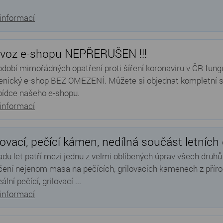
 informací
voz e-shopu NEPŘERUŠEN !!!
období mimořádných opatření proti šíření koronaviru v ČR fung
nický e-shop BEZ OMEZENÍ. Můžete si objednat kompletní 
bídce našeho e-shopu.
 informací
lovací, pečící kámen, nedílná součást letních
řadu let patří mezi jednu z velmi oblíbených úprav všech druhů 
čení nejenom masa na pečících, grilovacích kamenech z přírod
eální pečící, grilovací ...
 informací