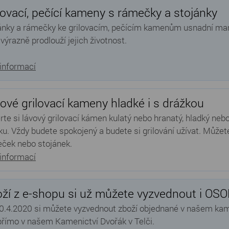
lovací, pečící kameny s rámečky a stojánky
ánky a rámečky ke grilovacím, pečícím kamenům usnadní mani
 výrazně prodlouží jejich životnost.
 informací
ové grilovací kameny hladké i s drážkou
rte si lávový grilovací kámen kulatý nebo hranatý, hladký ne
ku. Vždy budete spokojený a budete si grilování užívat. Můžete
ček nebo stojánek.
 informací
ží z e-shopu si už můžete vyzvednout i OS
0.4.2020 si můžete vyzvednout zboží objednané v našem k
 přímo v našem Kamenictví Dvořák v Telči.