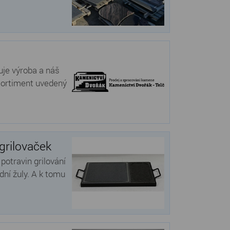
uje výroba a náš
sortiment uvedený
 grilovaček
potravin grilování
ní žuly. A k tomu