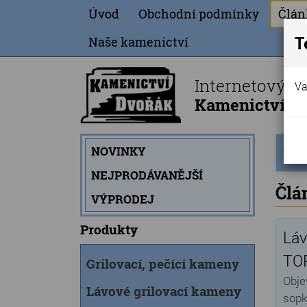
Úvod
Obchodní podmínky
Člán
T
Naše kamenictví
Internetový o
Va
Kamenictví Dv
Úvod
NOVINKY
strán
NEJPRODÁVANĚJŠÍ
Člá
VÝPRODEJ
Produkty
Láv
TOP
Grilovací, pečící kameny
Obje
Lávové grilovací kameny
sopk