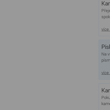
Kam
Přej
spok
více
Pís
Na v
písm
více
Kam
Poku
kame