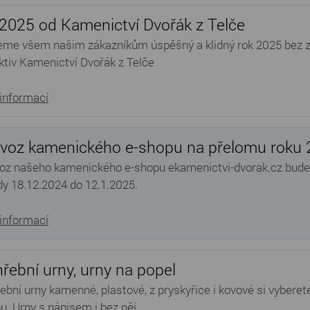
2025 od Kamenictví Dvořák z Telče
eme všem našim zákazníkům úspěšný a klidný rok 2025 bez z
ktiv Kamenictví Dvořák z Telče
 informací
voz kamenického e-shopu na přelomu roku
oz našeho kamenického e-shopu ekamenictvi-dvorak.cz bude
dy 18.12.2024 do 12.1.2025.
 informací
řební urny, urny na popel
ební urny kamenné, plastové, z pryskyřice i kovové si vybere
u. Urny s nápisem i bez něj.