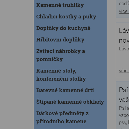
dodá
Kamenné truhlíky
více
Chladící kostky a puky
Doplňky do kuchyně
Láv
nov
Hřbitovní doplňky
Lávo
Zvířecí náhrobky a
pomníčky
Kamenné stoly,
více
konferenční stolky
Psí
Barevné kamenné drti
vaš
Štípané kamenné obklady
Psí 
Dárkové předměty z
vzpo
přírodního kamene
psy, 