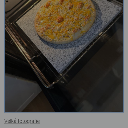
Kamenné stoly, konferenční stolky
Barevné kamenné drti
Štípané kamenné obklady
Dárkové předměty z přírodního kamene
Gabiony, gabionový kámen
Údržba a čištění kamene
Velká fotografie