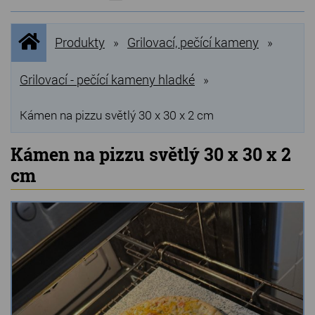
NOVINKY
Úvodní
Produkty
Grilovací, pečící kameny
»
»
stránka
NEJPRODÁVANĚJŠÍ
VÝPRODEJ
Grilovací - pečící kameny hladké
»
Produkty
Kámen na pizzu světlý 30 x 30 x 2 cm
Grilovací, pečící kameny
Kámen na pizzu světlý 30 x 30 x 2
cm
Lávové grilovací kameny
Kamenné truhlíky
Chladící kostky a puky
Doplňky do kuchyně
Hřbitovní doplňky
Zvířecí náhrobky a pomníčky