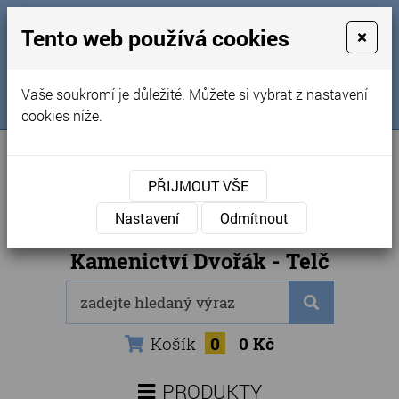
MENU
Tento web používá cookies
×
Úvod
+420 725 969 561
Vaše soukromí je důležité. Můžete si vybrat z nastavení
Sledujte nás na FB
Obchodní podmínky
cookies níže.
Články
Kontakty
PŘIJMOUT VŠE
Naše kamenictví
Nastavení
Odmítnout
Internetový obchod
Kamenictví Dvořák - Telč
Košík
0
0 Kč
PRODUKTY