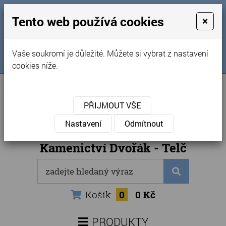
MENU
Tento web používá cookies
×
Úvod
+420 725 969 561
Vaše soukromí je důležité. Můžete si vybrat z nastavení
Sledujte nás na FB
Obchodní podmínky
cookies níže.
Články
Kontakty
PŘIJMOUT VŠE
Naše kamenictví
Nastavení
Odmítnout
Internetový obchod
Kamenictví Dvořák - Telč
Košík
0
0 Kč
PRODUKTY