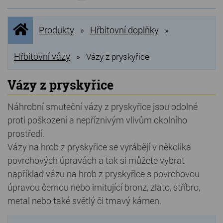
NOVINKY
Úvodní
Produkty
Hřbitovní doplňky
»
»
stránka
NEJPRODÁVANĚJŠÍ
VÝPRODEJ
Hřbitovní vázy
»
Vázy z pryskyřice
Produkty
Vázy z pryskyřice
Grilovací, pečící kameny
Náhrobní smuteční vázy z pryskyřice jsou odolné
proti poškození a nepříznivým vlivům okolního
Lávové grilovací kameny
prostředí.
Kamenné truhlíky
Vázy na hrob z pryskyřice se vyrábějí v několika
povrchových úpravách a tak si můžete vybrat
Chladící kostky a puky
například vázu na hrob z pryskyřice s povrchovou
Doplňky do kuchyně
úpravou černou nebo imitující bronz, zlato, stříbro,
metal nebo také světlý či tmavý kámen.
Hřbitovní doplňky
Zvířecí náhrobky a pomníčky