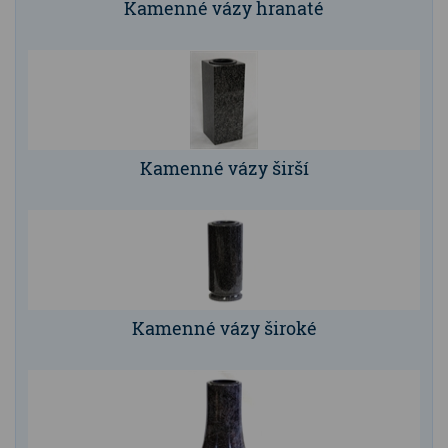
Kamenné vázy hranaté
Kamenné stoly, konferenční stolky
Barevné kamenné drti
Štípané kamenné obklady
Dárkové předměty z přírodního kamene
Kamenné vázy širší
Gabiony, gabionový kámen
Údržba a čištění kamene
Kamenné vázy široké