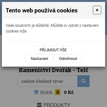
MENU
Tento web používá cookies
×
Úvod
+420 725 969 561
Vaše soukromí je důležité. Můžete si vybrat z nastavení
Sledujte nás na FB
Obchodní podmínky
cookies níže.
Články
Kontakty
PŘIJMOUT VŠE
Naše kamenictví
Nastavení
Odmítnout
Internetový obchod
Kamenictví Dvořák - Telč
Košík
0
0 Kč
PRODUKTY