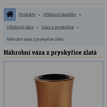
NOVINKY
Úvodní
Produkty
Hřbitovní doplňky
»
»
stránka
NEJPRODÁVANĚJŠÍ
VÝPRODEJ
Hřbitovní vázy
Vázy z pryskyřice
»
»
Produkty
Náhrobní váza z pryskyřice zlatá
Grilovací, pečící kameny
Náhrobní váza z pryskyřice zlatá
Lávové grilovací kameny
Kamenné truhlíky
Chladící kostky a puky
Doplňky do kuchyně
Hřbitovní doplňky
Zvířecí náhrobky a pomníčky