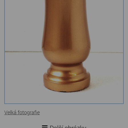
Kamenné stoly, konferenční stolky
Barevné kamenné drti
Štípané kamenné obklady
Dárkové předměty z přírodního kamene
Gabiony, gabionový kámen
Údržba a čištění kamene
Velká fotografie
Další obrázky