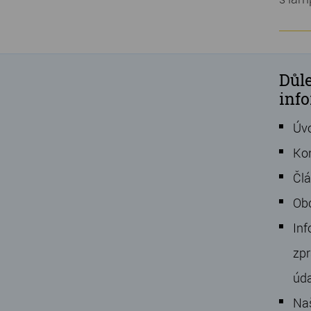
Důle
inf
Úv
Ko
Čl
Ob
Inf
zpr
úd
Na