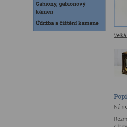
Gabiony, gabionový
kámen
Údržba a čištění kamene
Velká
Popi
Náhro
Rozmě
s lam