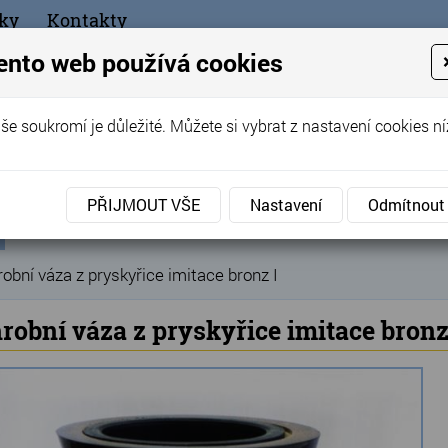
ky
Kontakty
+420
ento web používá cookies
bchod
še soukromí je důležité. Můžete si vybrat z nastavení cookies ní
ořák - Telč
PŘIJMOUT VŠE
Nastavení
Odmítnout
ní
Produkty
Hřbitovní doplňky
Hřbitovní vázy
V
»
»
»
ka
obní váza z pryskyřice imitace bronz I
robní váza z pryskyřice imitace bronz