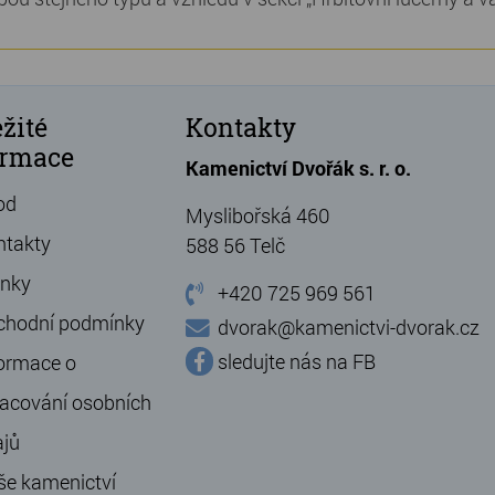
žité
Kontakty
ormace
Kamenictví Dvořák s. r. o.
od
Myslibořská 460
ntakty
588 56 Telč
ánky
+420 725 969 561
chodní podmínky
dvorak@kamenictvi-dvorak.cz
sledujte nás na FB
ormace o
acování osobních
ajů
še kamenictví