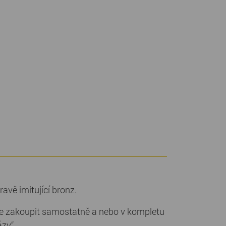
avě imitující bronz.
e zakoupit samostatně a nebo v kompletu
ázy“.