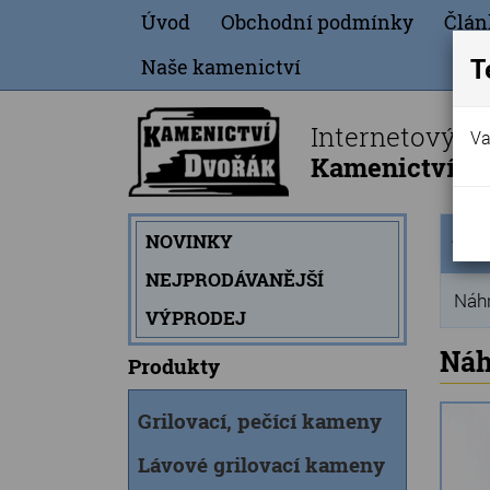
Úvod
Obchodní podmínky
Člán
T
Naše kamenictví
Internetový o
Va
Kamenictví Dv
Úvod
NOVINKY
strán
NEJPRODÁVANĚJŠÍ
Náhr
VÝPRODEJ
Náh
Produkty
Grilovací, pečící kameny
Lávové grilovací kameny