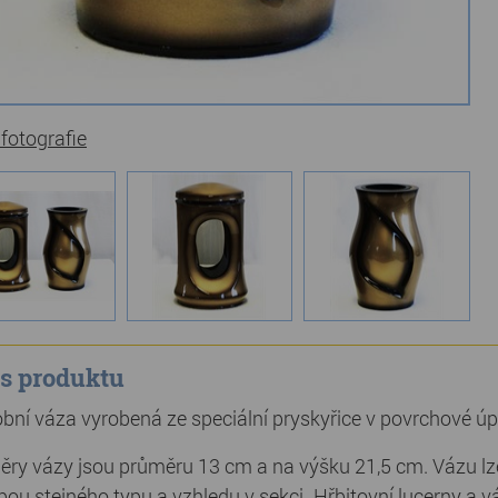
 fotografie
s produktu
bní váza vyrobená ze speciální pryskyřice v povrchové úpr
ry vázy jsou průměru 13 cm a na výšku 21,5 cm. Vázu lz
pou stejného typu a vzhledu v sekci „Hřbitovní lucerny a v