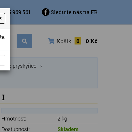
 725 969 561
Sledujte nás na FB
×
že.
Košík
0
0 Kč
ázy z pryskyřice
»
 I
Hmotnost:
2 kg
Dostupnost:
Skladem