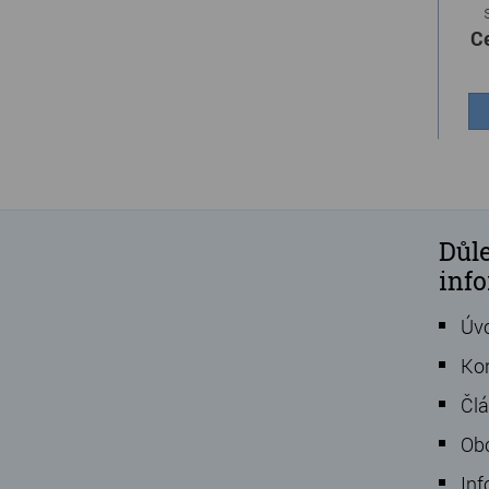
C
Důle
inf
Úv
Ko
Čl
Ob
Inf