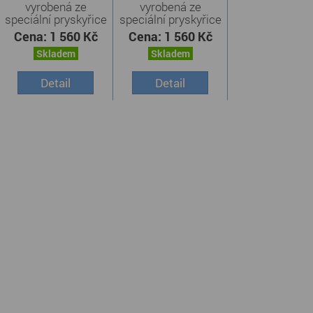
vyrobená ze
vyrobená ze
speciální pryskyřice
speciální pryskyřice
v ...
v ...
Cena:
1 560 Kč
Cena:
1 560 Kč
Skladem
Skladem
Detail
Detail