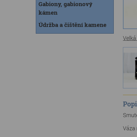
Gabiony, gabionový
kámen
Údržba a čištění kamene
Velká
Popi
Smute
Váza 