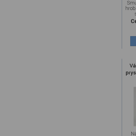
Smu
hrob
C
Vá
prys
Ná