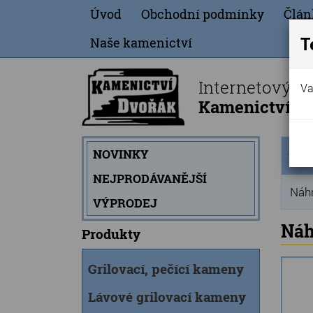
Úvod
Obchodní podmínky
Člán
T
Naše kamenictví
Internetový o
Va
Kamenictví Dv
Úvod
NOVINKY
strán
NEJPRODÁVANĚJŠÍ
Náhr
VÝPRODEJ
Náh
Produkty
Grilovací, pečící kameny
Lávové grilovací kameny