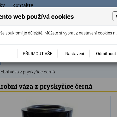
ky
Kontakty
+420
ento web používá cookies
bchod
še soukromí je důležité. Můžete si vybrat z nastavení cookies ní
ořák - Telč
PŘIJMOUT VŠE
Nastavení
Odmítnout
ní
Produkty
Hřbitovní doplňky
Hřbitovní vázy
V
»
»
»
ka
obní váza z pryskyřice černá
robní váza z pryskyřice černá