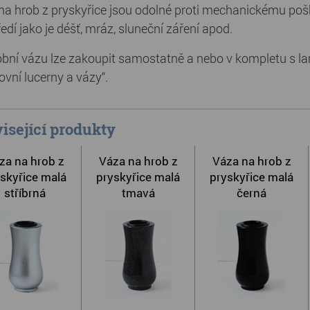
na hrob z pryskyřice jsou odolné proti mechanickému pošk
edí jako je déšť, mráz, sluneční záření apod.
bní vázu lze zakoupit samostatně a nebo v kompletu s la
ovní lucerny a vázy“.
isející produkty
za na hrob z
Váza na hrob z
Váza na hrob z
skyřice malá
pryskyřice malá
pryskyřice malá
stříbrná
tmavá
černá