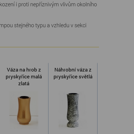
ození i proti nepříznivým vlivům okolního
mpou stejného typu a vzhledu v sekci
Váza na hrob z
Náhrobní váza z
pryskyřice malá
pryskyřice světlá
zlatá