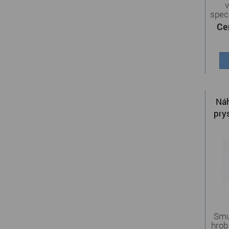
v
speci
Ce
Náh
pry
Smu
hrob