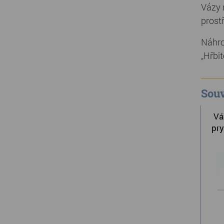
Vázy 
prostř
Náhro
„Hřbit
Souv
Vá
pry