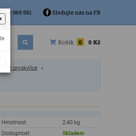
 725 969 561
Sledujte nás na FB
×
že.
Košík
0
0 Kč
ázy z pryskyřice
»
Hmotnost:
2,40 kg
Dostupnost:
Skladem