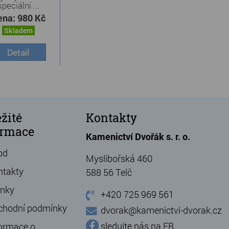
speciální ...
ena:
980 Kč
Skladem
Detail
žité
Kontakty
ormace
Kamenictví Dvořák s. r. o.
od
Myslibořská 460
ntakty
588 56 Telč
ánky
+420 725 969 561
chodní podmínky
dvorak@kamenictvi-dvorak.cz
sledujte nás na FB
ormace o