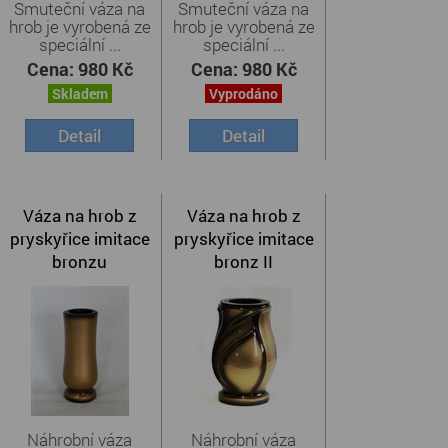
Smuteční váza na
Smuteční váza na
hrob je vyrobená ze
hrob je vyrobená ze
speciální ...
speciální ...
Cena:
980 Kč
Cena:
980 Kč
Skladem
Vyprodáno
Detail
Detail
Váza na hrob z
Váza na hrob z
pryskyřice imitace
pryskyřice imitace
bronzu
bronz II
Náhrobní váza
Náhrobní váza