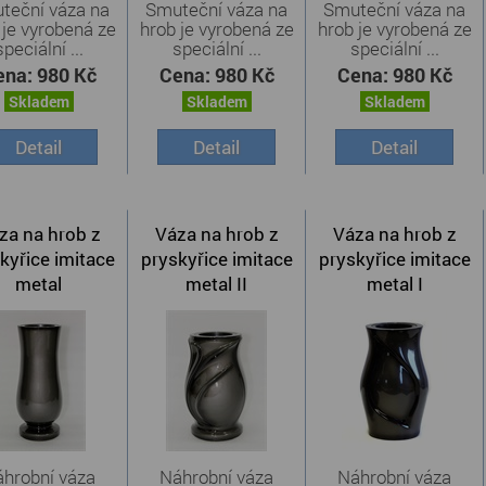
teční váza na
Smuteční váza na
Smuteční váza na
 je vyrobená ze
hrob je vyrobená ze
hrob je vyrobená ze
speciální ...
speciální ...
speciální ...
ena:
980 Kč
Cena:
980 Kč
Cena:
980 Kč
Skladem
Skladem
Skladem
Detail
Detail
Detail
za na hrob z
Váza na hrob z
Váza na hrob z
kyřice imitace
pryskyřice imitace
pryskyřice imitace
metal
metal II
metal I
hrobní váza
Náhrobní váza
Náhrobní váza