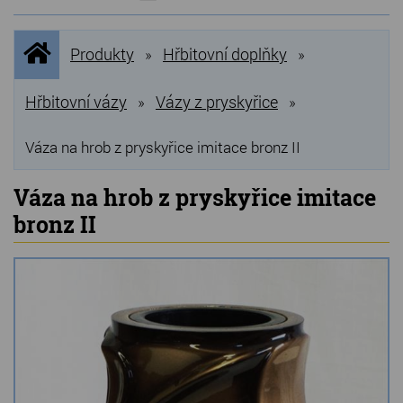
NOVINKY
Úvodní
Produkty
Hřbitovní doplňky
»
»
stránka
NEJPRODÁVANĚJŠÍ
VÝPRODEJ
Hřbitovní vázy
Vázy z pryskyřice
»
»
Produkty
Váza na hrob z pryskyřice imitace bronz II
Grilovací, pečící kameny
Váza na hrob z pryskyřice imitace
bronz II
Lávové grilovací kameny
Kamenné truhlíky
Chladící kostky a puky
Doplňky do kuchyně
Hřbitovní doplňky
Zvířecí náhrobky a pomníčky