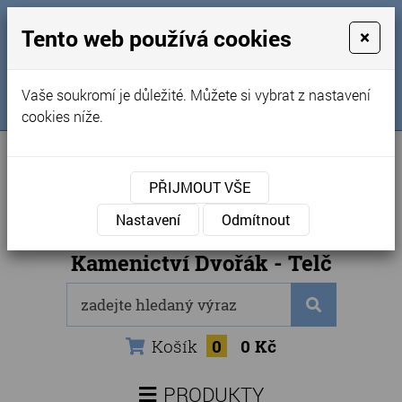
MENU
Tento web používá cookies
×
Úvod
+420 725 969 561
Vaše soukromí je důležité. Můžete si vybrat z nastavení
Sledujte nás na FB
Obchodní podmínky
cookies níže.
Články
Kontakty
PŘIJMOUT VŠE
Naše kamenictví
Nastavení
Odmítnout
Internetový obchod
Kamenictví Dvořák - Telč
Košík
0
0 Kč
PRODUKTY