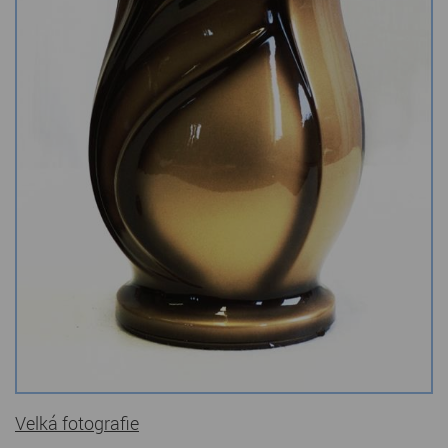
Kamenné stoly, konferenční stolky
Barevné kamenné drti
Štípané kamenné obklady
Dárkové předměty z přírodního kamene
Gabiony, gabionový kámen
Údržba a čištění kamene
Velká fotografie