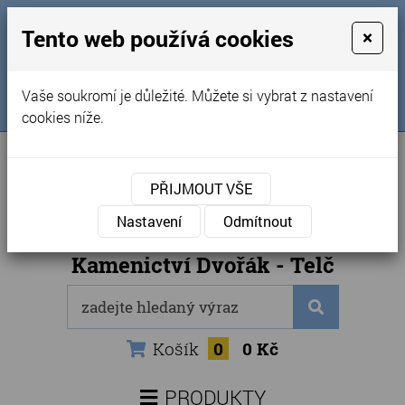
MENU
Tento web používá cookies
×
Úvod
+420 725 969 561
Vaše soukromí je důležité. Můžete si vybrat z nastavení
Sledujte nás na FB
Obchodní podmínky
cookies níže.
Články
Kontakty
PŘIJMOUT VŠE
Naše kamenictví
Nastavení
Odmítnout
Internetový obchod
Kamenictví Dvořák - Telč
Košík
0
0 Kč
PRODUKTY