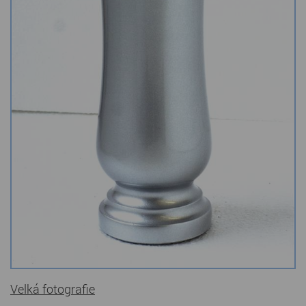
Kamenné stoly, konferenční stolky
Barevné kamenné drti
Štípané kamenné obklady
Dárkové předměty z přírodního kamene
Gabiony, gabionový kámen
Údržba a čištění kamene
Velká fotografie