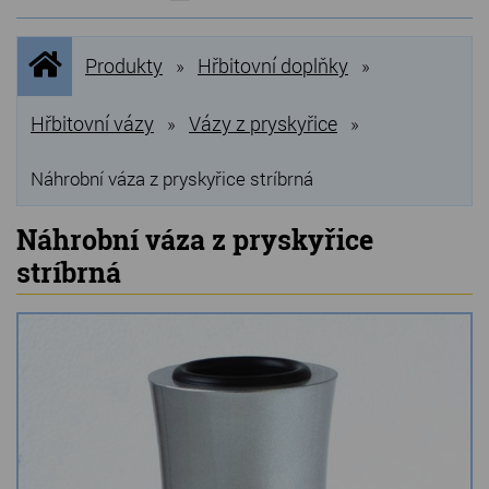
NOVINKY
Úvodní
Produkty
Hřbitovní doplňky
»
»
stránka
NEJPRODÁVANĚJŠÍ
VÝPRODEJ
Hřbitovní vázy
Vázy z pryskyřice
»
»
Produkty
Náhrobní váza z pryskyřice stríbrná
Grilovací, pečící kameny
Náhrobní váza z pryskyřice
stríbrná
Lávové grilovací kameny
Kamenné truhlíky
Chladící kostky a puky
Doplňky do kuchyně
Hřbitovní doplňky
Zvířecí náhrobky a pomníčky