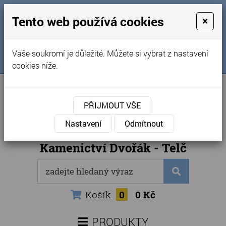
MENU
Tento web používá cookies
×
Úvod
+420 725 969 561
Vaše soukromí je důležité. Můžete si vybrat z nastavení
Sledujte nás na FB
Obchodní podmínky
cookies níže.
Články
Kontakty
PŘIJMOUT VŠE
Naše kamenictví
Nastavení
Odmítnout
Internetový obchod
Kamenictví Dvořák - Telč
Košík
0
0 Kč
PRODUKTY