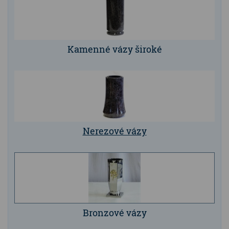
Kamenné stoly, konferenční stolky
Barevné kamenné drti
Kamenné vázy široké
Štípané kamenné obklady
Dárkové předměty z přírodního kamene
Gabiony, gabionový kámen
Údržba a čištění kamene
Nerezové vázy
Bronzové vázy