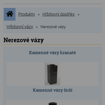
NOVINKY
Úvodní
Produkty
Hřbitovní doplňky
»
»
stránka
NEJPRODÁVANĚJŠÍ
VÝPRODEJ
Hřbitovní vázy
»
Nerezové vázy
Produkty
Nerezové vázy
Grilovací, pečící kameny
Kamenné vázy hranaté
Lávové grilovací kameny
Kamenné truhlíky
Chladící kostky a puky
Doplňky do kuchyně
Kamenné vázy širší
Hřbitovní doplňky
Zvířecí náhrobky a pomníčky