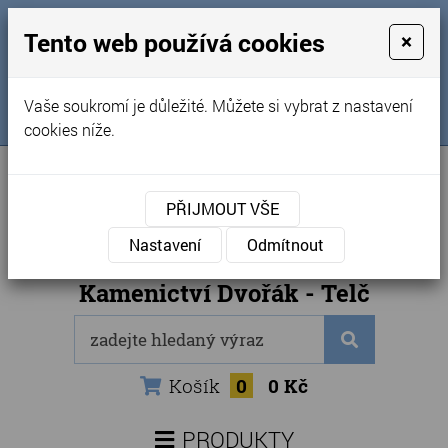
MENU
Tento web používá cookies
×
Úvod
+420 725 969 561
Vaše soukromí je důležité. Můžete si vybrat z nastavení
Sledujte nás na FB
Obchodní podmínky
cookies níže.
Články
Kontakty
PŘIJMOUT VŠE
Naše kamenictví
Nastavení
Odmítnout
Internetový obchod
Kamenictví Dvořák - Telč
Košík
0
0 Kč
PRODUKTY