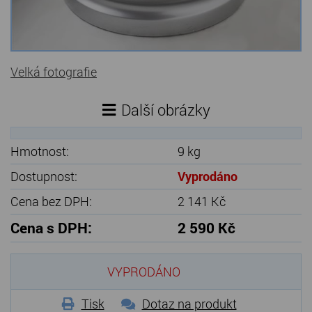
Kamenné stoly, konferenční stolky
Barevné kamenné drti
Velká fotografie
Štípané kamenné obklady
Další obrázky
Dárkové předměty z přírodního kamene
Gabiony, gabionový kámen
Hmotnost:
9 kg
Údržba a čištění kamene
Dostupnost:
Vyprodáno
Cena bez DPH:
2 141 Kč
Cena s DPH:
2 590 Kč
VYPRODÁNO
Tisk
Dotaz na produkt