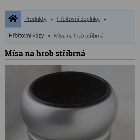
NOVINKY
Úvodní
Produkty
Hřbitovní doplňky
»
»
stránka
NEJPRODÁVANĚJŠÍ
VÝPRODEJ
Hřbitovní vázy
»
Mísa na hrob stříbrná
Produkty
Mísa na hrob stříbrná
Grilovací, pečící kameny
Lávové grilovací kameny
Kamenné truhlíky
Chladící kostky a puky
Doplňky do kuchyně
Hřbitovní doplňky
Zvířecí náhrobky a pomníčky