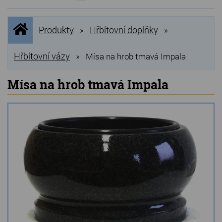
NOVINKY
Úvodní
Produkty
Hřbitovní doplňky
»
»
stránka
NEJPRODÁVANĚJŠÍ
VÝPRODEJ
Hřbitovní vázy
»
Mísa na hrob tmavá Impala
Produkty
Mísa na hrob tmavá Impala
Grilovací, pečící kameny
Lávové grilovací kameny
Kamenné truhlíky
Chladící kostky a puky
Doplňky do kuchyně
Hřbitovní doplňky
Zvířecí náhrobky a pomníčky