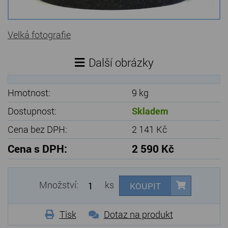
Kamenné stoly, konferenční stolky
Velká fotografie
Barevné kamenné drti
Štípané kamenné obklady
Další obrázky
Dárkové předměty z přírodního kamene
Hmotnost:
9 kg
Gabiony, gabionový kámen
Dostupnost:
Skladem
Údržba a čištění kamene
Cena bez DPH:
2 141 Kč
Cena s DPH:
2 590 Kč
Množství:
ks
KOUPIT
Tisk
Dotaz na produkt