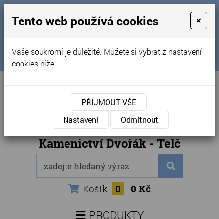
MENU
Tento web používá cookies
×
Úvod
+420 725 969 561
Vaše soukromí je důležité. Můžete si vybrat z nastavení
Sledujte nás na FB
Obchodní podmínky
cookies níže.
Články
Kontakty
PŘIJMOUT VŠE
Naše kamenictví
Nastavení
Odmítnout
Internetový obchod
Kamenictví Dvořák - Telč
Košík
0
0 Kč
PRODUKTY