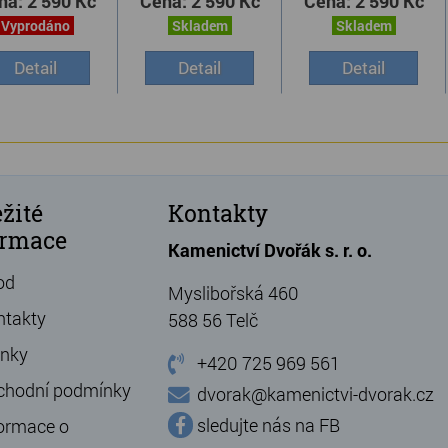
na:
2 590 Kč
Cena:
2 590 Kč
Cena:
2 590 Kč
Vyprodáno
Skladem
Skladem
Detail
Detail
Detail
žité
Kontakty
ormace
Kamenictví Dvořák s. r. o.
od
Myslibořská 460
ntakty
588 56 Telč
ánky
+420 725 969 561
chodní podmínky
dvorak@kamenictvi-dvorak.cz
sledujte nás na FB
ormace o