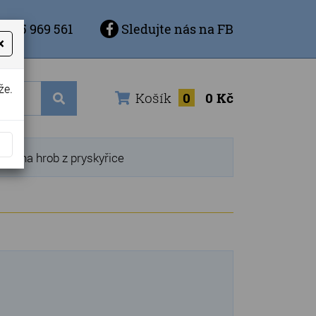
 725 969 561
Sledujte nás na FB
×
že.
Košík
0
0 Kč
ísy na hrob z pryskyřice