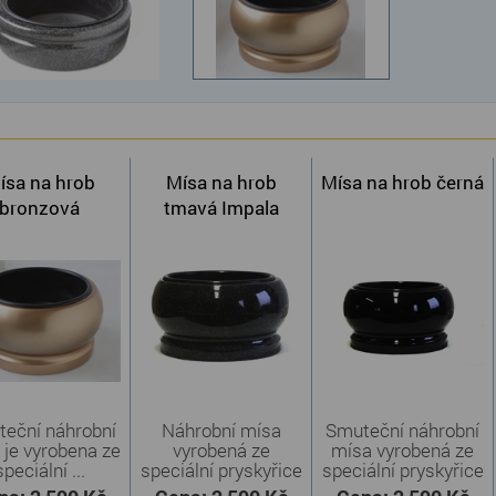
ísa na hrob
Mísa na hrob
Mísa na hrob černá
bronzová
tmavá Impala
eční náhrobní
Náhrobní mísa
Smuteční náhrobní
 je vyrobena ze
vyrobená ze
mísa vyrobená ze
speciální ...
speciální pryskyřice
speciální pryskyřice
v tmavém ...
...