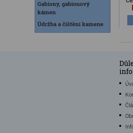
Ce
Gabiony, gabionový
kámen
Údržba a čištění kamene
Důle
inf
Úv
Ko
Čl
Ob
Inf