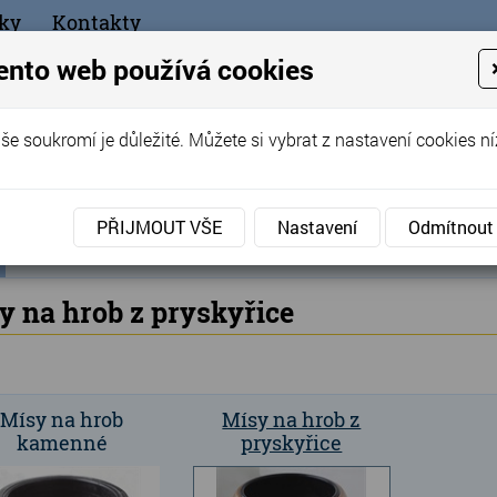
ky
Kontakty
+420
ento web používá cookies
bchod
še soukromí je důležité. Můžete si vybrat z nastavení cookies ní
ořák - Telč
PŘIJMOUT VŠE
Nastavení
Odmítnout
ní
Produkty
Hřbitovní doplňky
Náhrobní mísy
»
»
»
M
ka
y na hrob z pryskyřice
Mísy na hrob
Mísy na hrob z
kamenné
pryskyřice