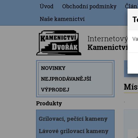
Úvod
Obchodní podmínky
Člán
T
Naše kamenictví
Internetový o
Va
Kamenictví Dv
Úvod
NOVINKY
strán
NEJPRODÁVANĚJŠÍ
Mís
VÝPRODEJ
.
Produkty
Grilovací, pečící kameny
Lávové grilovací kameny