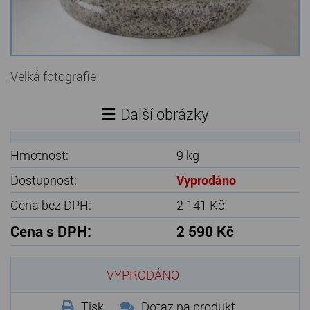
Kamenné stoly, konferenční stolky
Barevné kamenné drti
Velká fotografie
Štípané kamenné obklady
Dárkové předměty z přírodního kamene
Další obrázky
Gabiony, gabionový kámen
Hmotnost:
9 kg
Údržba a čištění kamene
Dostupnost:
Vyprodáno
Cena bez DPH:
2 141 Kč
Cena s DPH:
2 590 Kč
VYPRODÁNO
Tisk
Dotaz na produkt