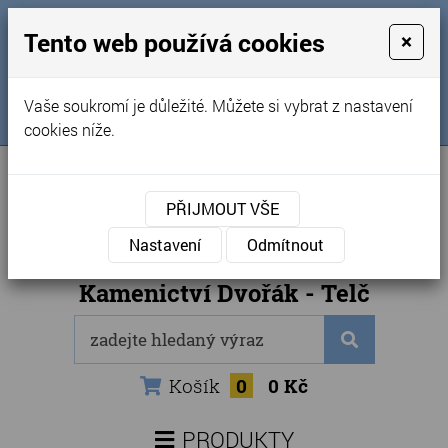
MENU
Tento web používá cookies
×
Úvod
+420 725 969 561
Vaše soukromí je důležité. Můžete si vybrat z nastavení
Sledujte nás na FB
Obchodní podmínky
cookies níže.
Články
Kontakty
PŘIJMOUT VŠE
Naše kamenictví
Nastavení
Odmítnout
Internetový obchod
Kamenictví Dvořák - Telč
Košík
0
0 Kč
PRODUKTY