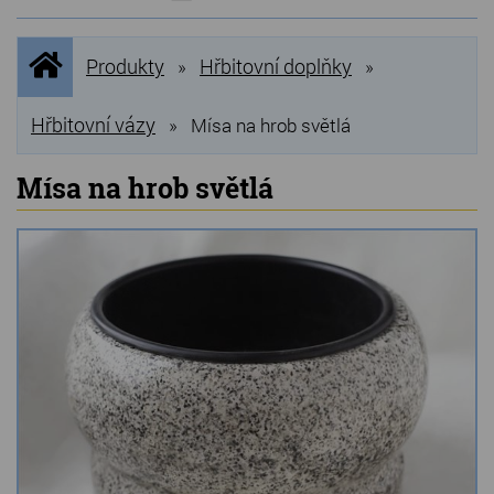
NOVINKY
Úvodní
Produkty
Hřbitovní doplňky
»
»
stránka
NEJPRODÁVANĚJŠÍ
VÝPRODEJ
Hřbitovní vázy
»
Mísa na hrob světlá
Produkty
Mísa na hrob světlá
Grilovací, pečící kameny
Lávové grilovací kameny
Kamenné truhlíky
Chladící kostky a puky
Doplňky do kuchyně
Hřbitovní doplňky
Zvířecí náhrobky a pomníčky