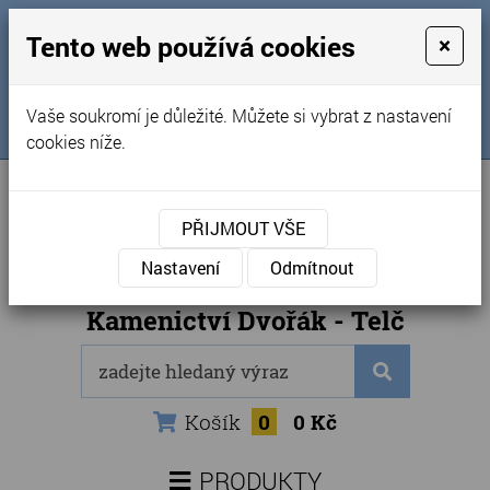
MENU
Tento web používá cookies
×
Úvod
+420 725 969 561
Vaše soukromí je důležité. Můžete si vybrat z nastavení
Sledujte nás na FB
Obchodní podmínky
cookies níže.
Články
Kontakty
PŘIJMOUT VŠE
Naše kamenictví
Nastavení
Odmítnout
Internetový obchod
Kamenictví Dvořák - Telč
Košík
0
0 Kč
PRODUKTY