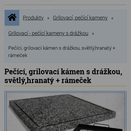
NOVINKY
Úvodní
Produkty
Grilovací, pečící kameny
»
»
stránka
NEJPRODÁVANĚJŠÍ
VÝPRODEJ
Grilovací - pečící kameny s drážkou
»
Produkty
Pečící, grilovací kámen s drážkou, světlý,hranatý +
rámeček
Grilovací, pečící kameny
Pečící, grilovací kámen s drážkou,
Lávové grilovací kameny
světlý,hranatý + rámeček
Kamenné truhlíky
Chladící kostky a puky
Doplňky do kuchyně
Hřbitovní doplňky
Zvířecí náhrobky a pomníčky