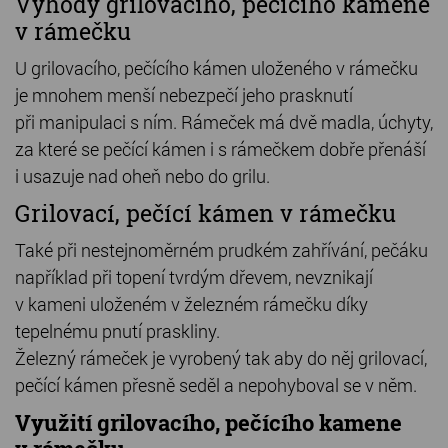
Výhody grilovacího, pečícího kamene
v rámečku
U grilovacího, pečícího kámen uloženého v rámečku
je mnohem menší nebezpečí jeho prasknutí
při manipulaci s ním. Rámeček má dvě madla, úchyty,
za které se pečící kámen i s rámečkem dobře přenáší
i usazuje nad oheň nebo do grilu.
Grilovací, pečící kámen v rámečku
Také při nestejnoměrném prudkém zahřívání, pečáku
například při topení tvrdým dřevem, nevznikají
v kameni uloženém v železném rámečku díky
tepelnému pnutí praskliny.
Železný rámeček je vyrobený tak aby do něj grilovací,
pečící kámen přesně seděl a nepohyboval se v něm.
Využití grilovacího, pečícího kamene