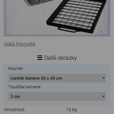
Kamenné stoly, konferenční stolky
Barevné kamenné drti
Štípané kamenné obklady
Dárkové předměty z přírodního kamene
Velká fotografie
Gabiony, gabionový kámen
Další obrázky
Údržba a čištění kamene
Rozměr:
Tloušťka kamene:
Hmotnost:
13 kg