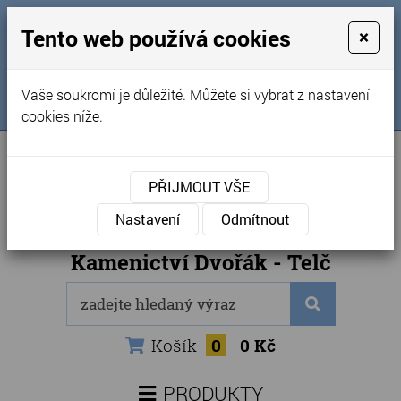
MENU
Tento web používá cookies
×
Úvod
+420 725 969 561
Vaše soukromí je důležité. Můžete si vybrat z nastavení
Sledujte nás na FB
Obchodní podmínky
cookies níže.
Články
Kontakty
PŘIJMOUT VŠE
Naše kamenictví
Nastavení
Odmítnout
Internetový obchod
Kamenictví Dvořák - Telč
Košík
0
0 Kč
PRODUKTY