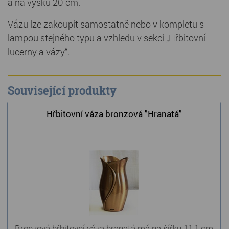
a na výšku 20 cm.
Vázu lze zakoupit samostatně nebo v kompletu s
lampou stejného typu a vzhledu v sekci „Hřbitovní
lucerny a vázy“.
Související produkty
Hřbitovní váza bronzová "Hranatá"
Bronzová hřbitovní váza hranatá má na šířku 11,1 cm