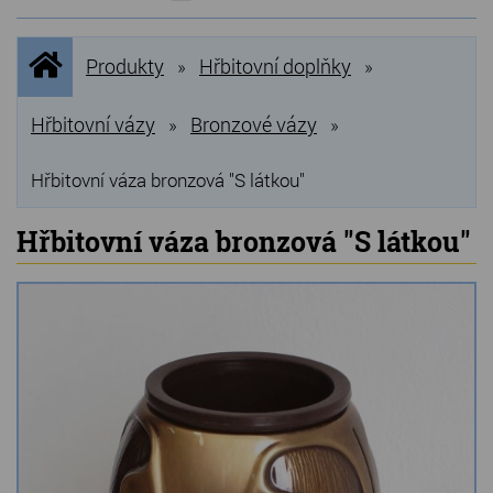
NOVINKY
Úvodní
Produkty
Hřbitovní doplňky
»
»
stránka
NEJPRODÁVANĚJŠÍ
VÝPRODEJ
Hřbitovní vázy
Bronzové vázy
»
»
Produkty
Hřbitovní váza bronzová "S látkou"
Grilovací, pečící kameny
Hřbitovní váza bronzová "S látkou"
Lávové grilovací kameny
Kamenné truhlíky
Chladící kostky a puky
Doplňky do kuchyně
Hřbitovní doplňky
Zvířecí náhrobky a pomníčky