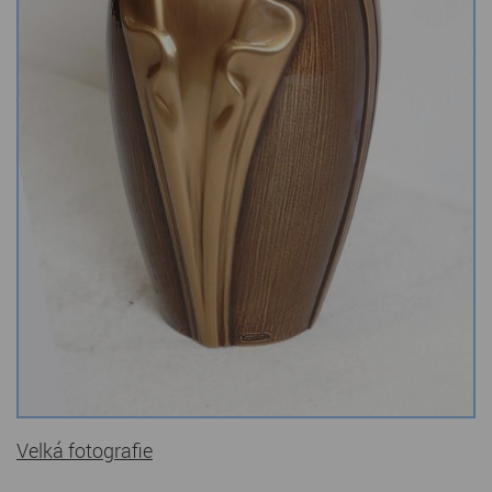
Kamenné stoly, konferenční stolky
Barevné kamenné drti
Štípané kamenné obklady
Dárkové předměty z přírodního kamene
Gabiony, gabionový kámen
Údržba a čištění kamene
Velká fotografie