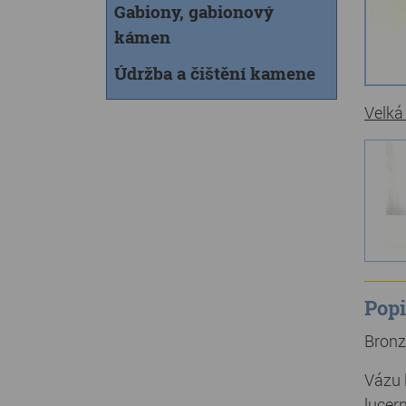
Gabiony, gabionový
kámen
Údržba a čištění kamene
Velká
Popi
Bronz
Vázu 
lucern