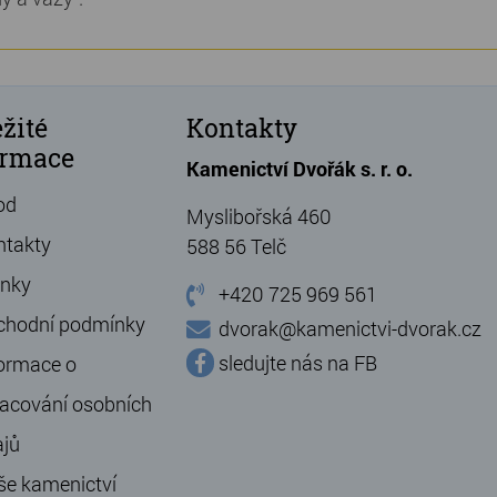
žité
Kontakty
ormace
Kamenictví Dvořák s. r. o.
od
Myslibořská 460
ntakty
588 56 Telč
ánky
+420 725 969 561
chodní podmínky
dvorak@kamenictvi-dvorak.cz
sledujte nás na FB
ormace o
acování osobních
ajů
še kamenictví