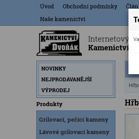
Úvod
Obchodní podmínky
Člán
T
Naše kamenictví
Internetový o
Va
Kamenictví Dv
Úvod
NOVINKY
strán
NEJPRODÁVANĚJŠÍ
Hřbi
VÝPRODEJ
Hřb
Produkty
Grilovací, pečící kameny
Lávové grilovací kameny