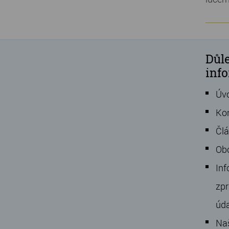
Důle
inf
Úv
Ko
Čl
Ob
Inf
zpr
úd
Na