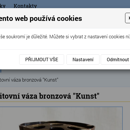
ky
Kontakty
+420
ento web používá cookies
bchod
še soukromí je důležité. Můžete si vybrat z nastavení cookies ní
ořák - Telč
PŘIJMOUT VŠE
Nastavení
Odmítnout
ní
Produkty
Hřbitovní doplňky
Hřbitovní vázy
B
»
»
»
ka
tovní váza bronzová "Kunst"
itovní váza bronzová "Kunst"