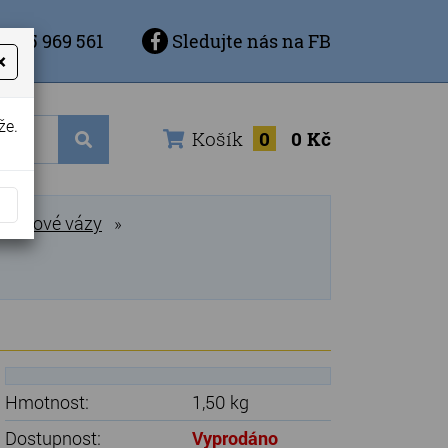
 725 969 561
Sledujte nás na FB
×
že.
Košík
0
0 Kč
ronzové vázy
»
Hmotnost:
1,50 kg
Dostupnost:
Vyprodáno