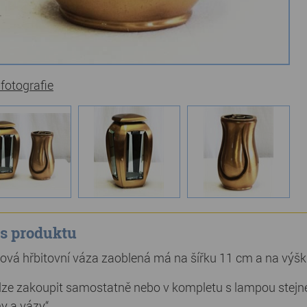
 fotografie
s produktu
ová hřbitovní váza zaoblená má na šířku 11 cm a na výš
lze zakoupit samostatně nebo v kompletu s lampou stejnéh
y a vázy“.