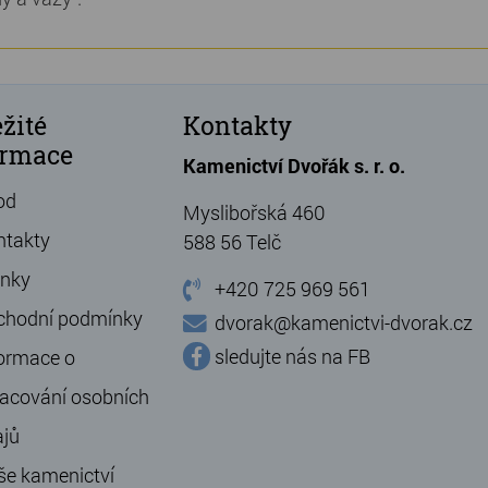
žité
Kontakty
ormace
Kamenictví Dvořák s. r. o.
od
Myslibořská 460
ntakty
588 56 Telč
ánky
+420 725 969 561
chodní podmínky
dvorak@kamenictvi-dvorak.cz
sledujte nás na FB
ormace o
acování osobních
ajů
še kamenictví