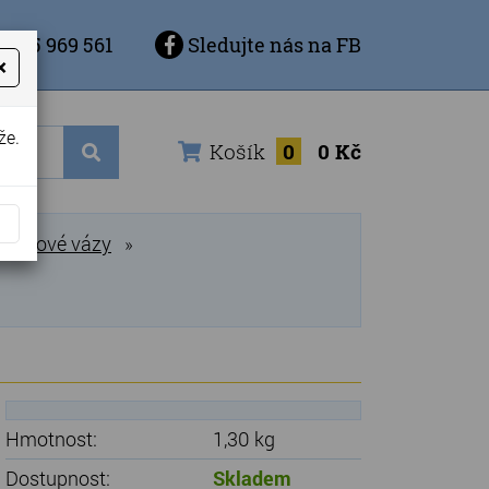
 725 969 561
Sledujte nás na FB
×
že.
Košík
0
0 Kč
ronzové vázy
»
Hmotnost:
1,30 kg
Dostupnost:
Skladem