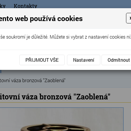
ky
Kontakty
+420
ento web používá cookies
bchod
še soukromí je důležité. Můžete si vybrat z nastavení cookies ní
ořák - Telč
PŘIJMOUT VŠE
Nastavení
Odmítnout
ní
Produkty
Hřbitovní doplňky
Hřbitovní vázy
B
»
»
»
ka
tovní váza bronzová "Zaoblená"
itovní váza bronzová "Zaoblená"