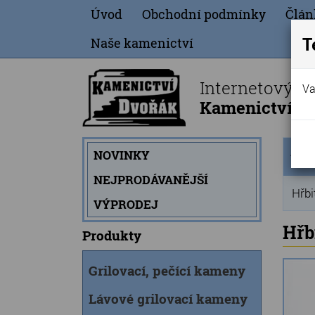
Úvod
Obchodní podmínky
Člán
T
Naše kamenictví
Internetový o
Va
Kamenictví Dv
Úvod
NOVINKY
strán
NEJPRODÁVANĚJŠÍ
Hřbi
VÝPRODEJ
Hřb
Produkty
Grilovací, pečící kameny
Lávové grilovací kameny