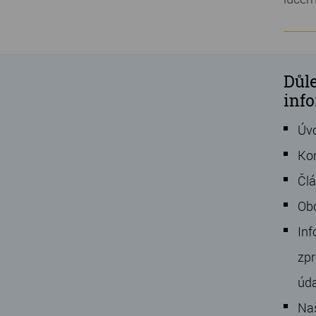
Důle
inf
Úv
Ko
Čl
Ob
Inf
zpr
úd
Na