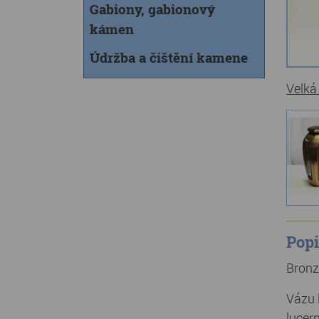
Gabiony, gabionový
kámen
Údržba a čištění kamene
Velká
Popi
Bronz
Vázu 
lucern