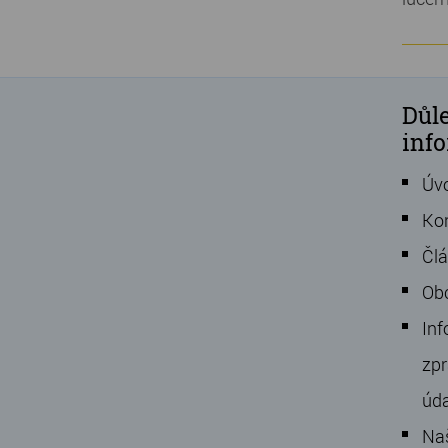
Důle
inf
Úv
Ko
Čl
Ob
Inf
zpr
úd
Na