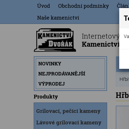
Úvod
Obchodní podmínky
Člán
T
Naše kamenictví
Internetový o
Va
Kamenictví Dv
Úvod
NOVINKY
strán
NEJPRODÁVANĚJŠÍ
Hřbi
VÝPRODEJ
Hřb
Produkty
Grilovací, pečící kameny
Lávové grilovací kameny