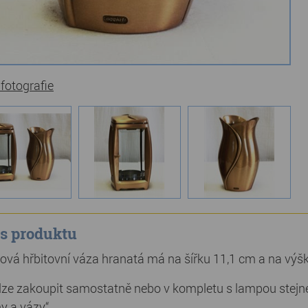
 fotografie
s produktu
ová hřbitovní váza hranatá má na šířku 11,1 cm a na výš
lze zakoupit samostatně nebo v kompletu s lampou stejnéh
y a vázy“.