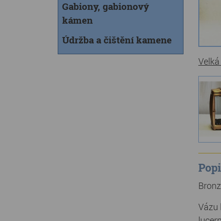
Gabiony, gabionový
kámen
Údržba a čištění kamene
Velká
Popi
Bronz
Vázu 
lucern