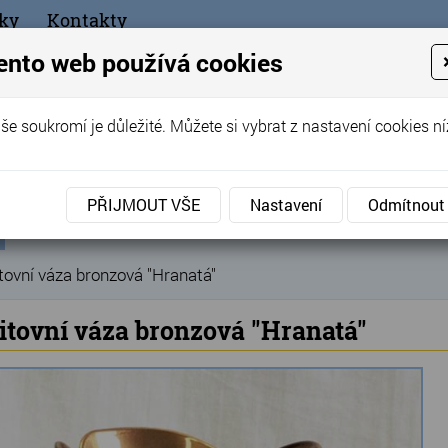
ky
Kontakty
+420
ento web používá cookies
bchod
še soukromí je důležité. Můžete si vybrat z nastavení cookies ní
ořák - Telč
PŘIJMOUT VŠE
Nastavení
Odmítnout
ní
Produkty
Hřbitovní doplňky
Hřbitovní vázy
B
»
»
»
ka
tovní váza bronzová "Hranatá"
itovní váza bronzová "Hranatá"