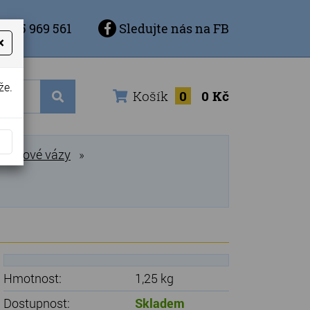
 725 969 561
Sledujte nás na FB
×
že.
Košík
0
0 Kč
ronzové vázy
»
Hmotnost:
1,25 kg
Dostupnost:
Skladem