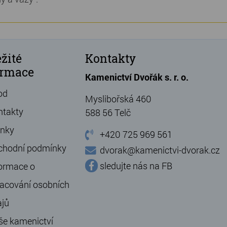
žité
Kontakty
ormace
Kamenictví Dvořák s. r. o.
od
Myslibořská 460
ntakty
588 56 Telč
ánky
+420 725 969 561
chodní podmínky
dvorak@kamenictvi-dvorak.cz
sledujte nás na FB
ormace o
acování osobních
ajů
še kamenictví