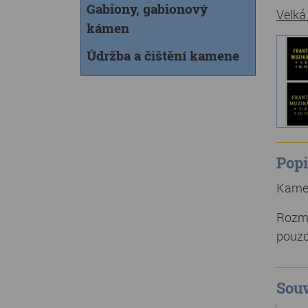
Gabiony, gabionový
Velká
kámen
Údržba a čištění kamene
Popi
Kamen
Rozmě
pouzd
Souv