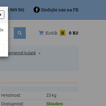
 725 969 561
Sledujte nás na FB
×
že.
Košík
0
0 Kč
rny kamenné kulaté
»
Hmotnost:
23 kg
Dostupnost:
Skladem