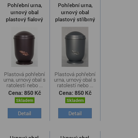
Pohřební urna,
Pohřební urna,
urnový obal
urnový obal
plastový fialový
plastový stříbrný
Plastová pohřební
Plastová pohřební
urna, urnový obal s
urna, urnový obal s
ratolestí nebo ...
ratolestí nebo ...
Cena:
850 Kč
Cena:
850 Kč
Skladem
Skladem
Detail
Detail
Urnový obal,
Urnový obal,