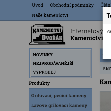
Úvod
Obchodní podmínky
Člán
T
Naše kamenictví
Internetový o
Va
Kamenictví Dv
Úvod
NOVINKY
strán
NEJPRODÁVANĚJŠÍ
Kame
VÝPRODEJ
Kam
Produkty
Grilovací, pečící kameny
Lávové grilovací kameny