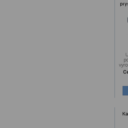
pry
U
p
vyro
C
Ka