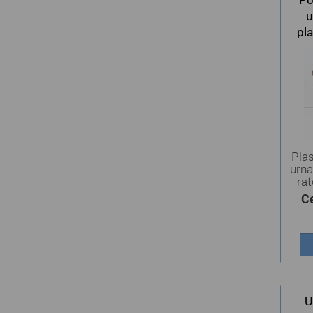
u
pl
Pla
urna
rat
C
U