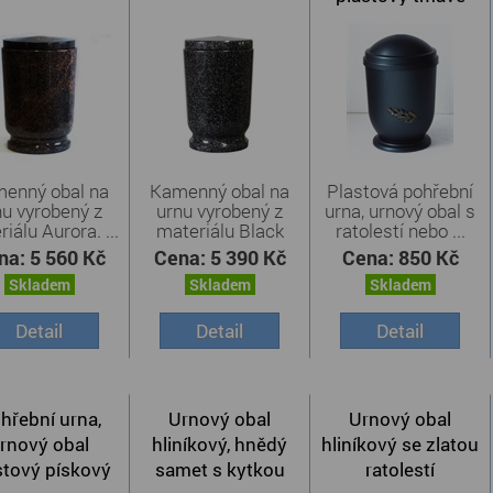
šedý
enný obal na
Kamenný obal na
Plastová pohřební
nu vyrobený z
urnu vyrobený z
urna, urnový obal s
iálu Aurora. ...
materiálu Black
ratolestí nebo ...
Regal. ...
na:
5 560 Kč
Cena:
5 390 Kč
Cena:
850 Kč
Skladem
Skladem
Skladem
Detail
Detail
Detail
hřební urna,
Urnový obal
Urnový obal
rnový obal
hliníkový, hnědý
hliníkový se zlatou
stový pískový
samet s kytkou
ratolestí