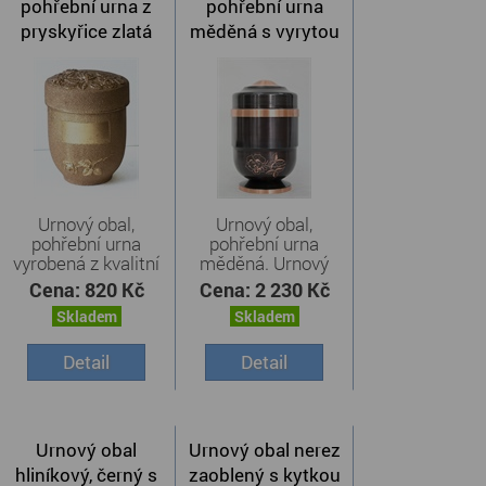
pohřební urna z
pohřební urna
pryskyřice zlatá
měděná s vyrytou
růží
Urnový obal,
Urnový obal,
pohřební urna
pohřební urna
vyrobená z kvalitní
měděná. Urnový
...
obal, ...
Cena:
820 Kč
Cena:
2 230 Kč
Skladem
Skladem
Detail
Detail
Urnový obal
Urnový obal nerez
hliníkový, černý s
zaoblený s kytkou