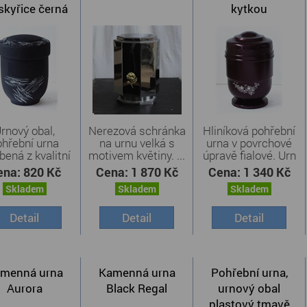
skyřice černá
kytkou
rnový obal,
Nerezová schránka
Hliníková pohřební
ohřební urna
na urnu velká s
urna v povrchové
bená z kvalitní
motivem květiny. ...
úpravě fialové. Urn
...
...
ena:
820 Kč
Cena:
1 870 Kč
Cena:
1 340 Kč
Skladem
Skladem
Skladem
Detail
Detail
Detail
menná urna
Kamenná urna
Pohřební urna,
Aurora
Black Regal
urnový obal
plastový tmavě