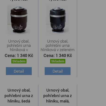
Urnový obal,
Urnový obal,
pohřební urna
pohřební urna
hliníková v
hliníková v zeleném
červeném ...
...
Cena:
1 340 Kč
Cena:
1 340 Kč
Skladem
Skladem
Detail
Detail
Urnový obal,
Urnový obal,
pohřební urna z
pohřební urna z
hliníku, šedá
hliníku, malá,