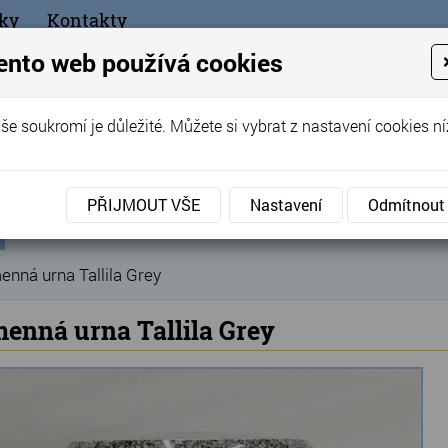
ky
Kontakty
+420
ento web používá cookies
bchod
še soukromí je důležité. Můžete si vybrat z nastavení cookies ní
ořák - Telč
PŘIJMOUT VŠE
Nastavení
Odmítnout
ní
Produkty
Hřbitovní doplňky
Hřbitovní urny
U
»
»
»
ka
nná urna Tallila Grey
enná urna Tallila Grey