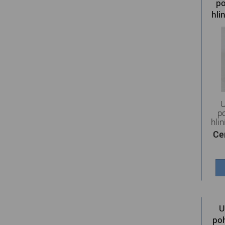
po
hli
z
U
p
hli
Ce
U
poh