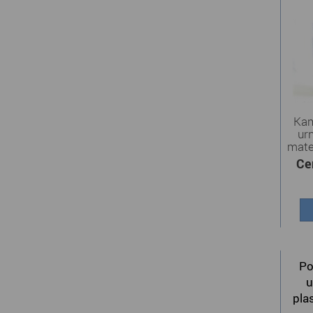
Kam
ur
mater
Ce
Po
u
pla