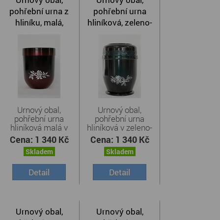
pohřební urna z
pohřební urna
hliníku, malá,
hliníková, zeleno-
červená
černá s růží
Urnový obal,
Urnový obal,
pohřební urna
pohřební urna
hliníková malá v
hliníková v zeleno-
červeném ...
černém ...
Cena:
1 340 Kč
Cena:
1 340 Kč
Skladem
Skladem
Detail
Detail
Urnový obal,
Urnový obal,