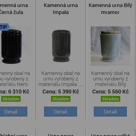
menná urna
Kamenná urna
Kamenná urna Bílý
Černá žula
Impala
mramor
TIP
enný obal na
Kamenný obal na
Kamenný obal na
nu vyrobený z
urnu vyrobený z
urnu vyrobený z
teriálu Nero
materiálu Impala. ...
materiálu Bílý
imbabwe ...
Mramor. ...
na:
6 310 Kč
Cena:
5 390 Kč
Cena:
5 560 Kč
Skladem
Skladem
Skladem
Detail
Detail
Detail
hřební urna,
Urna nerez
Urna nerez velká