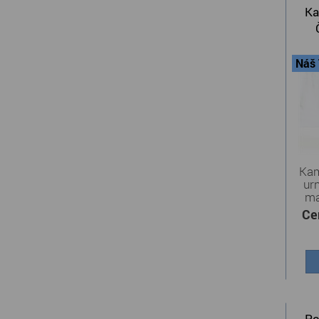
Ka
Náš 
Kam
ur
ma
Z
Ce
Po