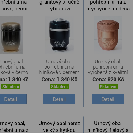
hřební urna
granitový s ručně
pohřební urna z
níková, černo-
rytou růží
pryskyřice měděná
latá s kalou
rnový obal,
Urnový obal,
Urnový obal,
ohřební urna
pohřební urna
pohřební urna
níková v černo-
hliníková v černém
vyrobená z kvalitní
zlatém ...
provedení ...
...
na:
1 340 Kč
Cena:
1 340 Kč
Cena:
820 Kč
Skladem
Skladem
Skladem
Detail
Detail
Detail
rnový obal,
Urnový obal nerez
Urnový obal
řební urna z
velký s kytkou
hliníkový, fialový s