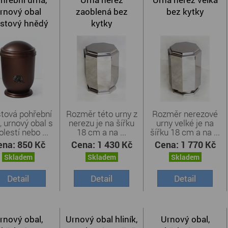
rnový obal
zaoblená bez
bez kytky
astový hnědý
kytky
stová pohřební
Rozměr této urny z
Rozměr nerezové
, urnový obal s
nerezu je na šířku
urny velké je na
olestí nebo ...
18 cm a na ...
šířku 18 cm a na ...
ena:
850 Kč
Cena:
1 430 Kč
Cena:
1 770 Kč
Skladem
Skladem
Skladem
Detail
Detail
Detail
rnový obal,
Urnový obal hliník,
Urnový obal,