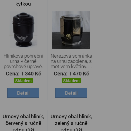
kytkou
Hliníková pohřební
Nerezová schránka
urna v černé
na urnu zaoblená, s
povrchové úpravě.
motivem květiny. ...
Urna ...
Cena:
1 340 Kč
Cena:
1 470 Kč
Skladem
Skladem
Detail
Detail
Urnový obal hliník,
Urnový obal hliník,
červený s ručně
zelený s ručně
rytou růží
rytou růží