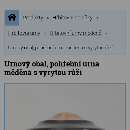
NOVINKY
Úvodní
Produkty
Hřbitovní doplňky
»
»
stránka
NEJPRODÁVANĚJŠÍ
VÝPRODEJ
Hřbitovní urny
Hřbitovní urny měděné
»
»
Produkty
Urnový obal, pohřební urna měděná s vyrytou růží
Grilovací, pečící kameny
Urnový obal, pohřební urna
měděná s vyrytou růží
Lávové grilovací kameny
Kamenné truhlíky
Chladící kostky a puky
Doplňky do kuchyně
Hřbitovní doplňky
Zvířecí náhrobky a pomníčky