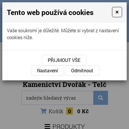
MENU
Tento web používá cookies
×
Úvod
+420 725 969 561
Vaše soukromí je důležité. Můžete si vybrat z nastavení
Sledujte nás na FB
Obchodní podmínky
cookies níže.
Články
Kontakty
PŘIJMOUT VŠE
Naše kamenictví
Nastavení
Odmítnout
Internetový obchod
Kamenictví Dvořák - Telč
Košík
0
0 Kč
PRODUKTY