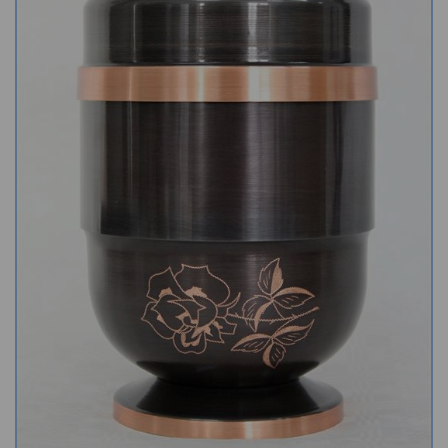
Kamenné stoly, konferenční stolky
Barevné kamenné drti
Štípané kamenné obklady
Dárkové předměty z přírodního kamene
Gabiony, gabionový kámen
Údržba a čištění kamene