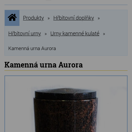
NOVINKY
Úvodní
Produkty
Hřbitovní doplňky
»
»
stránka
NEJPRODÁVANĚJŠÍ
VÝPRODEJ
Hřbitovní urny
Urny kamenné kulaté
»
»
Produkty
Kamenná urna Aurora
Grilovací, pečící kameny
Kamenná urna Aurora
Lávové grilovací kameny
Kamenné truhlíky
Chladící kostky a puky
Doplňky do kuchyně
Hřbitovní doplňky
Zvířecí náhrobky a pomníčky