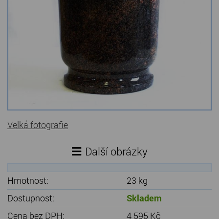
Kamenné stoly, konferenční stolky
Barevné kamenné drti
Štípané kamenné obklady
Dárkové předměty z přírodního kamene
Gabiony, gabionový kámen
Údržba a čištění kamene
Velká fotografie
Další obrázky
Hmotnost:
23 kg
Dostupnost:
Skladem
Cena bez DPH:
4 595 Kč