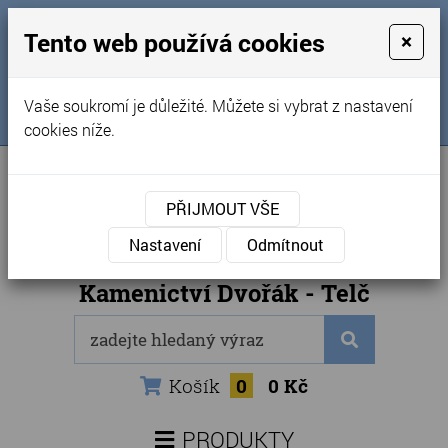
MENU
Tento web používá cookies
×
Úvod
+420 725 969 561
Vaše soukromí je důležité. Můžete si vybrat z nastavení
Sledujte nás na FB
Obchodní podmínky
cookies níže.
Články
Kontakty
PŘIJMOUT VŠE
Naše kamenictví
Nastavení
Odmítnout
Internetový obchod
Kamenictví Dvořák - Telč
Košík
0
0 Kč
PRODUKTY