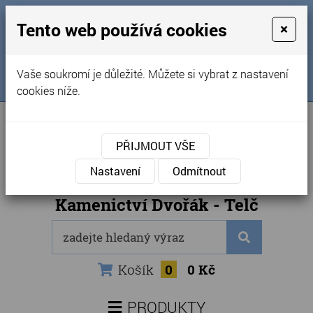
MENU
Tento web používá cookies
×
Úvod
+420 725 969 561
Vaše soukromí je důležité. Můžete si vybrat z nastavení
Sledujte nás na FB
Obchodní podmínky
cookies níže.
Články
Kontakty
PŘIJMOUT VŠE
Naše kamenictví
Nastavení
Odmítnout
Internetový obchod
Kamenictví Dvořák - Telč
Košík
0
0 Kč
PRODUKTY