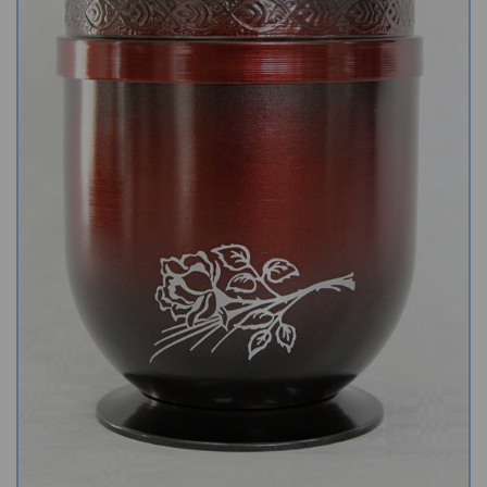
Kamenné stoly, konferenční stolky
Barevné kamenné drti
Štípané kamenné obklady
Dárkové předměty z přírodního kamene
Gabiony, gabionový kámen
Údržba a čištění kamene