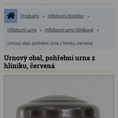
NOVINKY
Úvodní
Produkty
Hřbitovní doplňky
»
»
stránka
NEJPRODÁVANĚJŠÍ
VÝPRODEJ
Hřbitovní urny
Hřbitovní urny hliníkové
»
»
Produkty
Urnový obal, pohřební urna z hliníku, červená
Grilovací, pečící kameny
Urnový obal, pohřební urna z
hliníku, červená
Lávové grilovací kameny
Kamenné truhlíky
Chladící kostky a puky
Doplňky do kuchyně
Hřbitovní doplňky
Zvířecí náhrobky a pomníčky