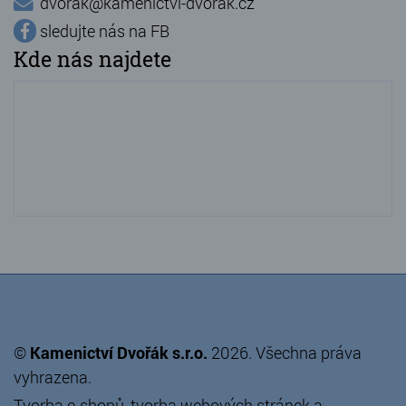
dvorak@kamenictvi-dvorak.cz
sledujte nás na FB
Kde nás najdete
©
Kamenictví Dvořák s.r.o.
2026. Všechna práva
vyhrazena.
Tvorba e-shopů
,
tvorba webových stránek
a