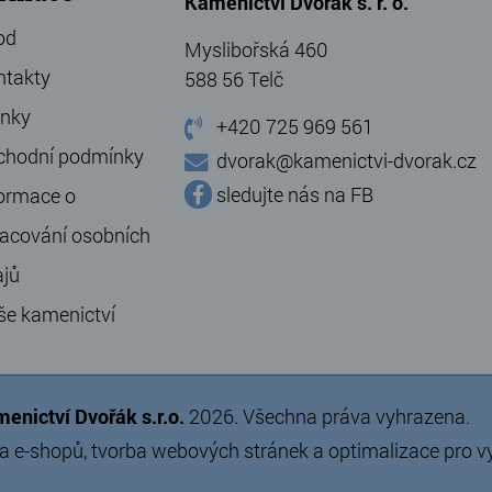
Kamenictví Dvořák s. r. o.
od
Myslibořská 460
ntakty
588 56 Telč
ánky
+420 725 969 561
chodní podmínky
dvorak@kamenictvi-dvorak.cz
sledujte nás na FB
ormace o
acování osobních
ajů
še kamenictví
enictví Dvořák s.r.o.
2026. Všechna práva vyhrazena.
a e-shopů
,
tvorba webových stránek
a
optimalizace pro 