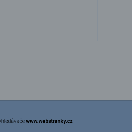
vyhledávače
www.webstranky.cz