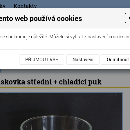
ky
Kontakty
+420
ento web používá cookies
bchod
še soukromí je důležité. Můžete si vybrat z nastavení cookies ní
ořák - Telč
PŘIJMOUT VŠE
Nastavení
Odmítnout
ní
Produkty
Chladící kostky a puky
»
»
Whiskovka středn
ka
skovka střední + chladící puk