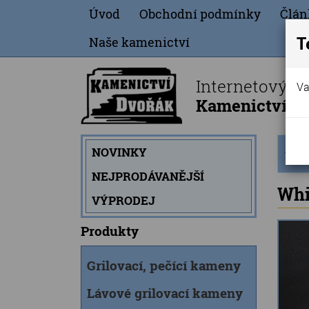
Úvod
Obchodní podmínky
Člán
T
Naše kamenictví
Internetový o
Va
Kamenictví Dv
Úvod
NOVINKY
strán
NEJPRODÁVANĚJŠÍ
Whi
VÝPRODEJ
Produkty
Grilovací, pečící kameny
Lávové grilovací kameny