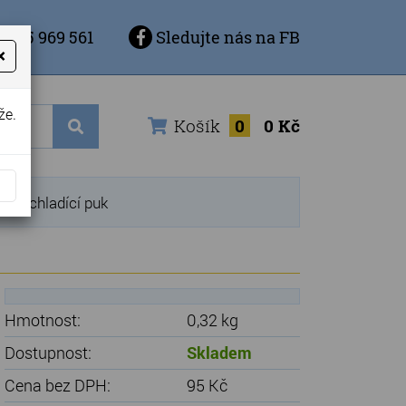
 725 969 561
Sledujte nás na FB
×
že.
Košík
0
0 Kč
í + chladící puk
Hmotnost:
0,32 kg
Dostupnost:
Skladem
Cena bez DPH:
95 Kč