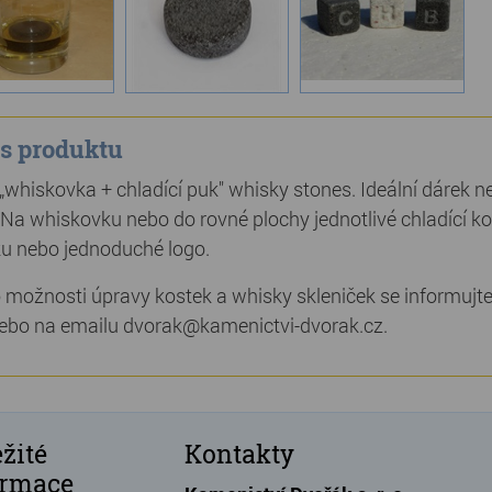
s produktu
„whiskovka + chladící puk" whisky stones. Ideální dárek 
 Na whiskovku nebo do rovné plochy jednotlivé chladící 
u nebo jednoduché logo.
o možnosti úpravy kostek a whisky skleniček se informujt
ebo na emailu dvorak@kamenictvi-dvorak.cz.
žité
Kontakty
ormace