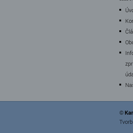
Úv
Ko
Čl
Ob
Inf
zpr
úd
Na
©
Kam
Tvorb