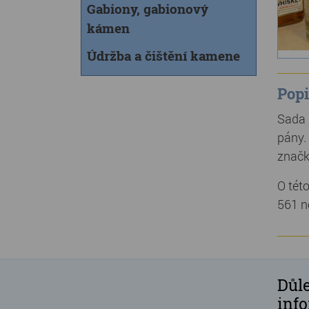
Gabiony, gabionový
kámen
Údržba a čištění kamene
Popi
Sada 
pány.
značk
O tét
561 n
Důle
inf