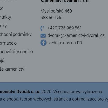
Kamenictví Dvořák s. r. o.
od
Myslibořská 460
ntakty
588 56 Telč
ánky
+420 725 969 561
chodní podmínky
dvorak@kamenictvi-dvorak.cz
sledujte nás na FB
ormace o
acování osobních
ajů
še kamenictví
enictví Dvořák s.r.o.
2026. Všechna práva vyhrazena.
a e-shopů
,
tvorba webových stránek
a
optimalizace pro 