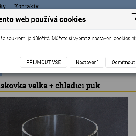
ky
Kontakty
+420
ento web používá cookies
bchod
še soukromí je důležité. Můžete si vybrat z nastavení cookies ní
ořák - Telč
PŘIJMOUT VŠE
Nastavení
Odmítnout
ní
Produkty
Chladící kostky a puky
»
»
Whiskovka velká 
ka
skovka velká + chladící puk