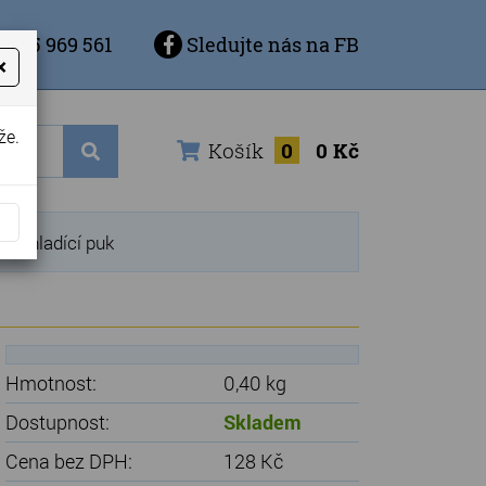
 725 969 561
Sledujte nás na FB
×
že.
Košík
0
0 Kč
+ chladící puk
Hmotnost:
0,40 kg
Dostupnost:
Skladem
Cena bez DPH:
128 Kč