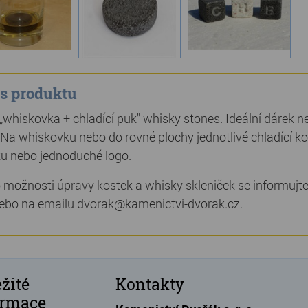
s produktu
„whiskovka + chladící puk" whisky stones. Ideální dárek 
 Na whiskovku nebo do rovné plochy jednotlivé chladící 
u nebo jednoduché logo.
o možnosti úpravy kostek a whisky skleniček se informujt
ebo na emailu dvorak@kamenictvi-dvorak.cz.
žité
Kontakty
ormace