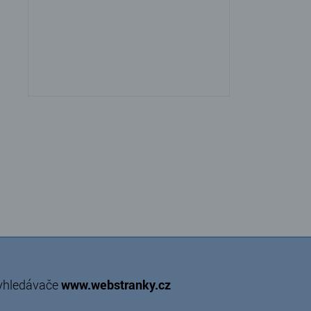
vyhledávače
www.webstranky.cz