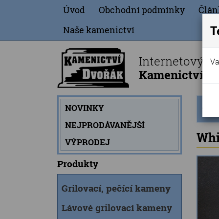
Úvod
Obchodní podmínky
Člán
T
Naše kamenictví
Internetový o
Va
Kamenictví Dv
Úvod
NOVINKY
strán
NEJPRODÁVANĚJŠÍ
Whi
VÝPRODEJ
Produkty
Grilovací, pečící kameny
Lávové grilovací kameny