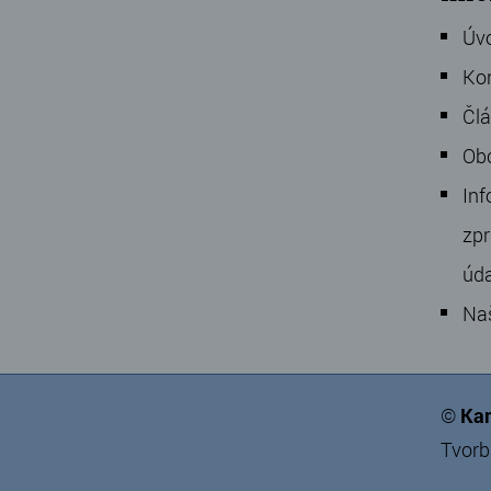
Úv
Ko
Čl
Ob
Inf
zpr
úd
Na
©
Kam
Tvorb