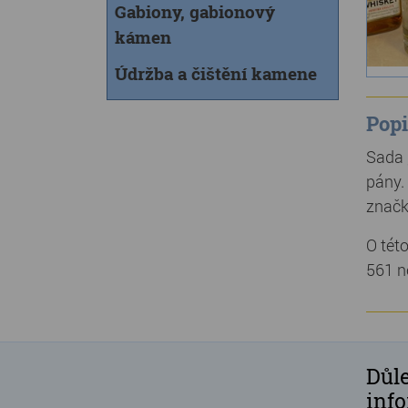
Gabiony, gabionový
kámen
Údržba a čištění kamene
Popi
Sada 
pány.
značk
O tét
561 n
Důle
inf