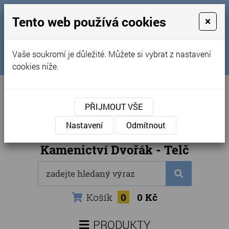
MENU
Tento web používá cookies
×
Úvod
+420 725 969 561
Vaše soukromí je důležité. Můžete si vybrat z nastavení
Sledujte nás na FB
Obchodní podmínky
cookies níže.
Články
Kontakty
PŘIJMOUT VŠE
Naše kamenictví
Nastavení
Odmítnout
Internetový obchod
Kamenictví Dvořák - Telč
Košík
0
0 Kč
PRODUKTY