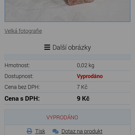
Kamenné stoly, konferenční stolky
Barevné kamenné drti
Velká fotografie
Štípané kamenné obklady
Další obrázky
Dárkové předměty z přírodního kamene
Gabiony, gabionový kámen
Hmotnost:
0,02 kg
Údržba a čištění kamene
Dostupnost:
Vyprodáno
Cena bez DPH:
7 Kč
Cena s DPH:
9 Kč
VYPRODÁNO
Tisk
Dotaz na produkt