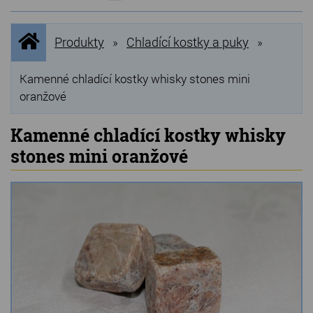
NOVINKY
Úvodní
Produkty
Chladící kostky a puky
»
»
stránka
NEJPRODÁVANĚJŠÍ
VÝPRODEJ
Kamenné chladící kostky whisky stones mini
oranžové
Produkty
Kamenné chladící kostky whisky
Grilovací, pečící kameny
stones mini oranžové
Lávové grilovací kameny
Kamenné truhlíky
Chladící kostky a puky
Doplňky do kuchyně
Hřbitovní doplňky
Zvířecí náhrobky a pomníčky