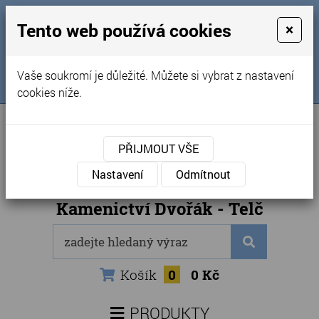
MENU
Tento web používá cookies
×
Úvod
+420 725 969 561
Vaše soukromí je důležité. Můžete si vybrat z nastavení
Sledujte nás na FB
Obchodní podmínky
cookies níže.
Články
Kontakty
PŘIJMOUT VŠE
Naše kamenictví
Nastavení
Odmítnout
Internetový obchod
Kamenictví Dvořák - Telč
Košík
0
0 Kč
PRODUKTY