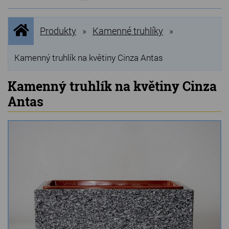
NOVINKY
Úvodní
Produkty
Kamenné truhlíky
»
»
stránka
NEJPRODÁVANĚJŠÍ
VÝPRODEJ
Kamenný truhlík na květiny Cinza Antas
Produkty
Kamenný truhlík na květiny Cinza
Antas
Grilovací, pečící kameny
Lávové grilovací kameny
Kamenné truhlíky
Chladící kostky a puky
Doplňky do kuchyně
Hřbitovní doplňky
Zvířecí náhrobky a pomníčky