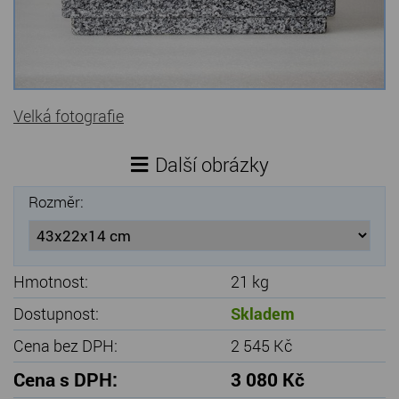
Kamenné stoly, konferenční stolky
Barevné kamenné drti
Štípané kamenné obklady
Velká fotografie
Dárkové předměty z přírodního kamene
Další obrázky
Gabiony, gabionový kámen
Rozměr:
Údržba a čištění kamene
Hmotnost:
21 kg
Dostupnost:
Skladem
Cena bez DPH:
2 545 Kč
Cena s DPH:
3 080 Kč