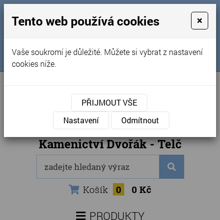
MENU
Tento web používá cookies
×
Úvod
+420 725 969 561
Vaše soukromí je důležité. Můžete si vybrat z nastavení
Sledujte nás na FB
Obchodní podmínky
cookies níže.
Články
Kontakty
PŘIJMOUT VŠE
Naše kamenictví
Nastavení
Odmítnout
Internetový obchod
Kamenictví Dvořák - Telč
Košík
0
0 Kč
PRODUKTY