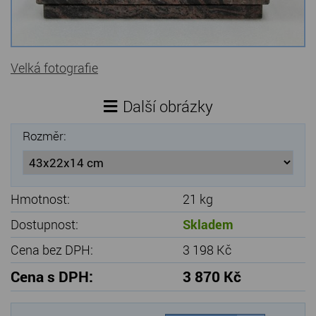
Kamenné stoly, konferenční stolky
Barevné kamenné drti
Velká fotografie
Štípané kamenné obklady
Další obrázky
Dárkové předměty z přírodního kamene
Rozměr:
Gabiony, gabionový kámen
Údržba a čištění kamene
Hmotnost:
21 kg
Dostupnost:
Skladem
Cena bez DPH:
3 198 Kč
Cena s DPH:
3 870 Kč