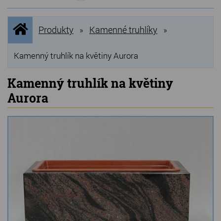
NOVINKY
Úvodní
Produkty
Kamenné truhlíky
»
»
stránka
NEJPRODÁVANĚJŠÍ
VÝPRODEJ
Kamenný truhlík na květiny Aurora
Produkty
Kamenný truhlík na květiny
Aurora
Grilovací, pečící kameny
Lávové grilovací kameny
Kamenné truhlíky
Chladící kostky a puky
Doplňky do kuchyně
Hřbitovní doplňky
Zvířecí náhrobky a pomníčky