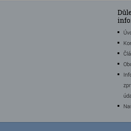
Důle
inf
Úv
Ko
Čl
Ob
Inf
zpr
úd
Na