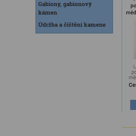
Gabiony, gabionový
po
kámen
měd
Údržba a čištění kamene
U
p
mě
Ce