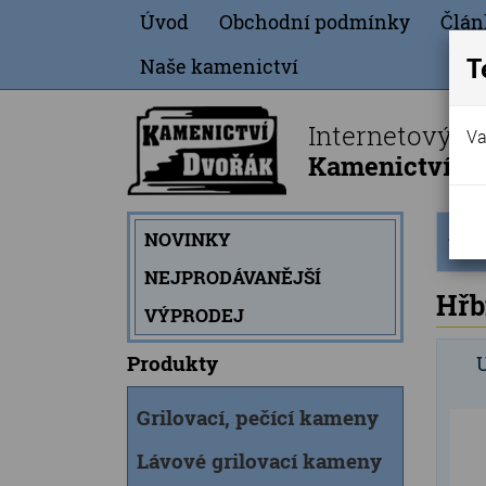
Úvod
Obchodní podmínky
Člán
T
Naše kamenictví
Internetový o
Va
Kamenictví Dv
Úvod
NOVINKY
strán
NEJPRODÁVANĚJŠÍ
Hřb
VÝPRODEJ
Produkty
Grilovací, pečící kameny
Lávové grilovací kameny