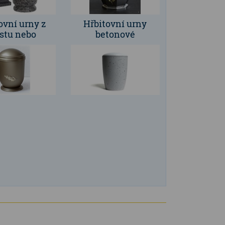
ovní urny z
Hřbitovní urny
stu nebo
betonové
yskyřice