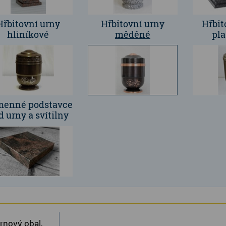
Hřbitovní urny
Hřbitovní urny
Hřbit
hliníkové
měděné
pla
pr
enné podstavce
d urny a svítilny
rnový obal,