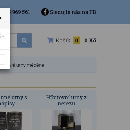
 725 969 561
Sledujte nás na FB
×
že.
Košík
0
0 Kč
řbitovní urny měděné
nné urny s
Hřbitovní urny z
nápisy
nerezu