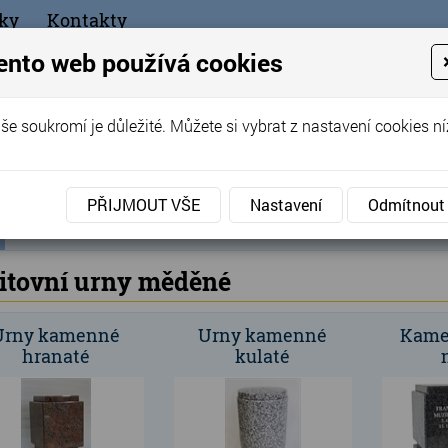
ky
Kontakty
+420
ento web používá cookies
bchod
še soukromí je důležité. Můžete si vybrat z nastavení cookies ní
ořák - Telč
PŘIJMOUT VŠE
Nastavení
Odmítnout
ní
Produkty
Hřbitovní doplňky
Hřbitovní urny
»
»
»
H
ka
itovní urny měděné
Urny kamenné
Urny kamenné
Kame
hranaté
kulaté