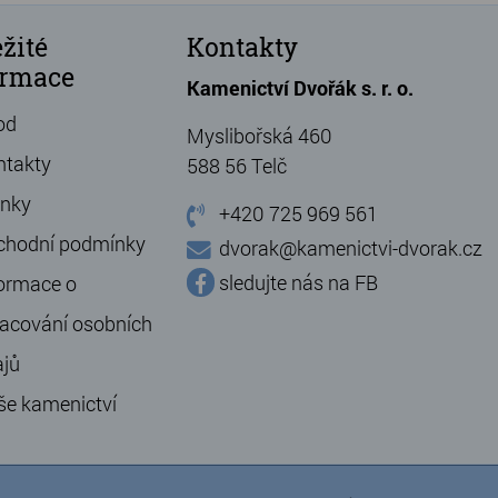
žité
Kontakty
ormace
Kamenictví Dvořák s. r. o.
od
Myslibořská 460
ntakty
588 56 Telč
ánky
+420 725 969 561
chodní podmínky
dvorak@kamenictvi-dvorak.cz
sledujte nás na FB
ormace o
acování osobních
ajů
še kamenictví