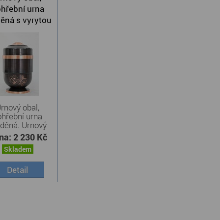
hřební urna
ěná s vyrytou
růží
rnový obal,
ohřební urna
děná. Urnový
obal, ...
na:
2 230 Kč
Skladem
Detail