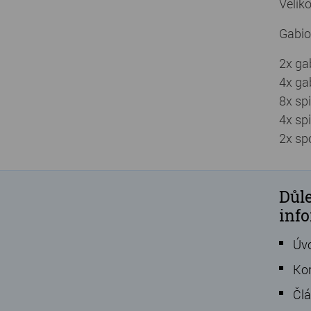
Velik
Gabio
2x ga
4x ga
8x sp
4x sp
2x sp
Důle
inf
Úv
Ko
Čl