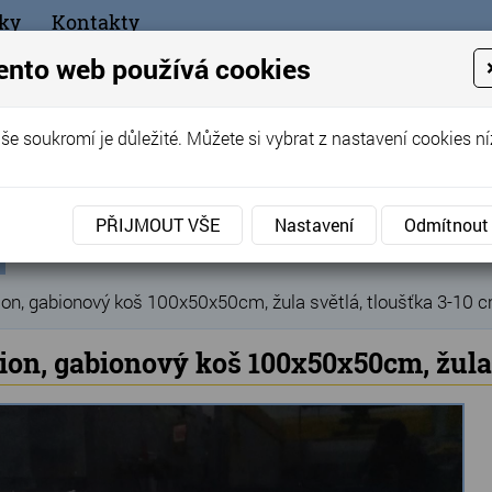
ky
Kontakty
+420
ento web používá cookies
bchod
še soukromí je důležité. Můžete si vybrat z nastavení cookies ní
ořák - Telč
PŘIJMOUT VŠE
Nastavení
Odmítnout
ní
Produkty
Gabiony, gabionový kámen
»
»
ka
on, gabionový koš 100x50x50cm, žula světlá, tloušťka 3-10 
ion, gabionový koš 100x50x50cm, žula 