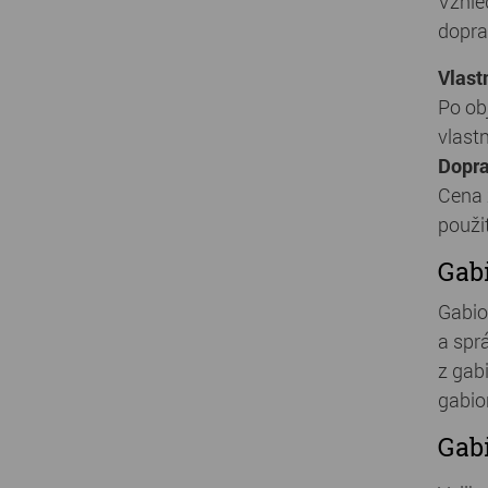
Vzhle
dopra
Vlast
Po ob
vlast
Dopra
Cena 
použi
Gabi
Gabio
a spr
z gabi
gabio
Gabi