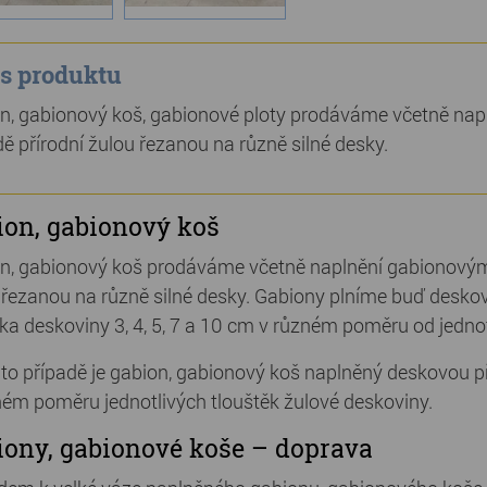
s produktu
n, gabionový koš, gabionové ploty prodáváme včetně na
dě přírodní žulou řezanou na různě silné desky.
ion, gabionový koš
n, gabionový koš prodáváme včetně naplnění gabionovým
 řezanou na různě silné desky. Gabiony plníme buď deskov
ťka deskoviny 3, 4, 5, 7 a 10 cm v různém poměru od jedn
to případě je gabion, gabionový koš naplněný deskovou přír
ném poměru jednotlivých tlouštěk žulové deskoviny.
iony, gabionové koše – doprava