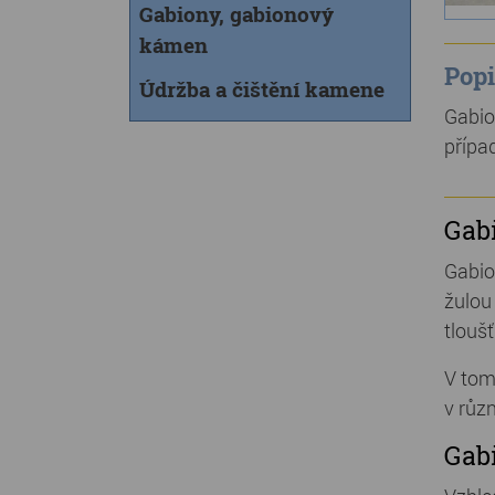
Gabiony, gabionový
kámen
Popi
Údržba a čištění kamene
Gabio
přípa
Gab
Gabio
žulou
tlouš
V tom
v růz
Gab