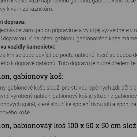
dem k velké váze naplněného gabionu, gabionového koše 
vy k vám zákazníkům.
ní doprava:
jednávce vám gabion připravíme a vy si jej vyzvednete v 
ní dopravou. K naložení gabionu, gabionového koše máme
va vozidly kamenictví:
za km se bude odvíjet od počtu gabionů, které se budou do
tého k dopravě gabionů. Tuto dopravu je nutné předem tele
on, gabionový koš:
ny, gabionové koše slouží pro stavbu opěrných zdí, dělícíc
ávně vyrobený gabion, gabionový koš je složen z gabionový
onových spirál, které slouží ke spojení dvou sítí a spon, z
nového koše.
on, babionováý koš 100 x 50 x 50 cm slož