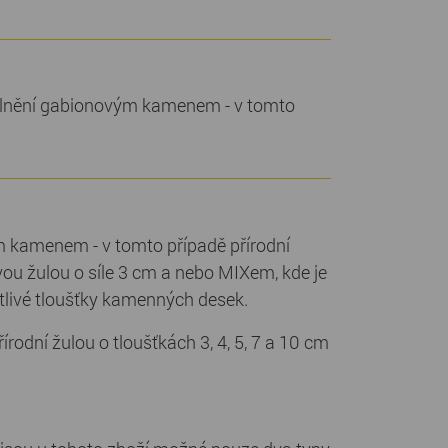
plnění gabionovým kamenem - v tomto
 kamenem - v tomto případě přírodní
ou žulou o síle 3 cm a nebo MIXem, kde je
otlivé tloušťky kamenných desek.
odní žulou o tloušťkách 3, 4, 5, 7 a 10 cm