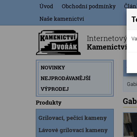
Úvod
Obchodní podmínky
Člán
T
Naše kamenictví
Internetový o
Va
Kamenictví Dv
Úvod
NOVINKY
strán
NEJPRODÁVANĚJŠÍ
Gabi
VÝPRODEJ
Gab
Produkty
Grilovací, pečící kameny
Lávové grilovací kameny