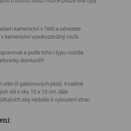
jsou u tohoto zboží možné pouze dva typy
našem kamenictví v Telči a odvezete
 v kamenictví vysokozdvižný vozík.
pravovat a podle toho i typu vozidla
fonicky domluvit!!!
h stěn či gabionových plotů. Kvalitně
ch sítí s oky 10 x 10 cm, dále
ajišťujících aby nedošlo k vyboulení stran
ení: