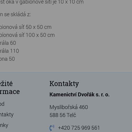
ost oka v gabionové síti je 10 x 10 cm
n se skládá z:
bionová síť 50 x 50 cm
bionová síť 100 x 50 cm
irála 60
irála 110
ona 50
žité
Kontakty
ormace
Kamenictví Dvořák s. r. o.
od
Myslibořská 460
ntakty
588 56 Telč
ánky
+420 725 969 561