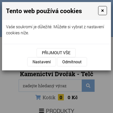
MENU
Tento web používá cookies
×
Úvod
+420 725 969 561
Vaše soukromí je důležité. Můžete si vybrat z nastavení
Sledujte nás na FB
Obchodní podmínky
cookies níže.
Články
Kontakty
PŘIJMOUT VŠE
Naše kamenictví
Nastavení
Odmítnout
Internetový obchod
Kamenictví Dvořák - Telč
Košík
0
0 Kč
PRODUKTY