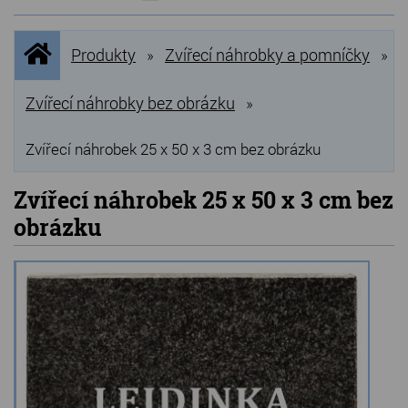
NOVINKY
Úvodní
Produkty
Zvířecí náhrobky a pomníčky
»
»
stránka
NEJPRODÁVANĚJŠÍ
VÝPRODEJ
Zvířecí náhrobky bez obrázku
»
Produkty
Zvířecí náhrobek 25 x 50 x 3 cm bez obrázku
Grilovací, pečící kameny
Zvířecí náhrobek 25 x 50 x 3 cm bez
obrázku
Lávové grilovací kameny
Kamenné truhlíky
Chladící kostky a puky
Doplňky do kuchyně
Hřbitovní doplňky
Zvířecí náhrobky a pomníčky