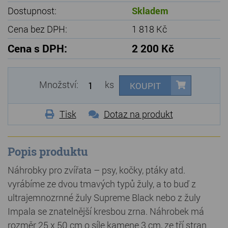
Dostupnost:
Skladem
Cena bez DPH:
1 818 Kč
Cena s DPH:
2 200 Kč
Množství:
ks
KOUPIT
Tisk
Dotaz na produkt
Popis produktu
Náhrobky pro zvířata – psy, kočky, ptáky atd.
vyrábíme ze dvou tmavých typů žuly, a to buď z
ultrajemnozrnné žuly Supreme Black nebo z žuly
Impala se znatelnější kresbou zrna. Náhrobek má
rozměr 25 x 50 cm o síle kamene 3 cm, ze tří stran