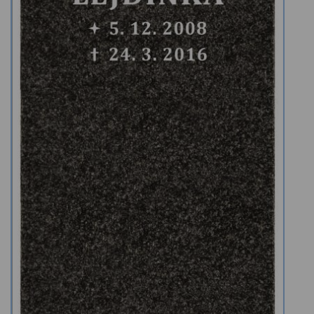
Kamenné stoly, konferenční stolky
Barevné kamenné drti
Štípané kamenné obklady
Dárkové předměty z přírodního kamene
Gabiony, gabionový kámen
Údržba a čištění kamene