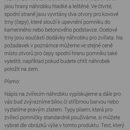
jsou hrany náhrobku hladké a leštěné. Ve čtvrté,
spodní straně jsou vyvrtány dva otvory pro kovové
trny (čepy), které slouží k upevnění pomníku do
kamenného nebo betonového podstavce. Ocelové
trny jsou součástí dodávky náhrobku pro zvířata. Na
požadavek v poznámce můžeme ve stejné ceně
místo otvorů pro čepy spodní hranu pomníku také
vyleštit, například pokud budete chtít náhrobek
položit na zem.
Písmo:
Nápis na zvířecím náhrobku vypískujeme a dále pro
vás buď zvýrazníme bílou či stříbrnou barvou nebo
vyzlatíme pravým zlatem. Typy písem, která pro
zvířecí pomníčky standardně používáme, si můžete
vybrat dle obrázků výše v tomto produktu. Text, který