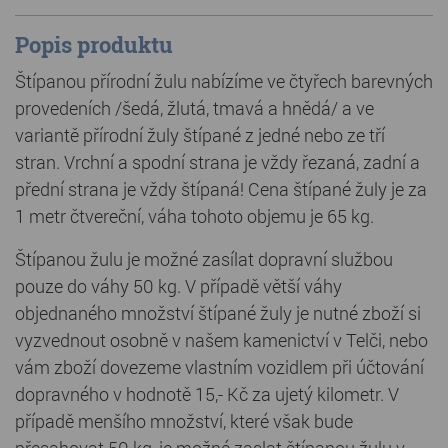
Popis produktu
Štípanou přírodní žulu nabízíme ve čtyřech barevných
provedeních /šedá, žlutá, tmavá a hnědá/ a ve
variantě přírodní žuly štípané z jedné nebo ze tří
stran. Vrchní a spodní strana je vždy řezaná, zadní a
přední strana je vždy štípaná! Cena štípané žuly je za
1 metr čtvereční, váha tohoto objemu je 65 kg.
Štípanou žulu je možné zasílat dopravní službou
pouze do váhy 50 kg. V případě větší váhy
objednaného množství štípané žuly je nutné zboží si
vyzvednout osobně v našem kamenictví v Telči, nebo
vám zboží dovezeme vlastním vozidlem při účtování
dopravného v hodnotě 15,- Kč za ujetý kilometr. V
případě menšího množství, které však bude