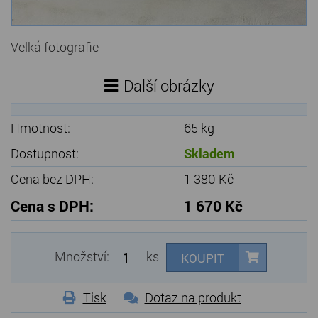
Kamenné stoly, konferenční stolky
Velká fotografie
Barevné kamenné drti
Štípané kamenné obklady
Další obrázky
Dárkové předměty z přírodního kamene
Hmotnost:
65 kg
Gabiony, gabionový kámen
Dostupnost:
Skladem
Údržba a čištění kamene
Cena bez DPH:
1 380 Kč
Cena s DPH:
1 670 Kč
Množství:
ks
KOUPIT
Tisk
Dotaz na produkt