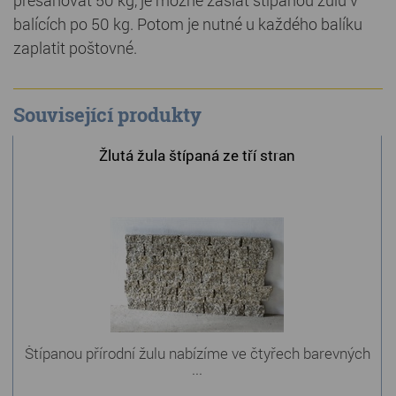
přesahovat 50 kg, je možné zaslat štípanou žulu v
balících po 50 kg. Potom je nutné u každého balíku
zaplatit poštovné.
Související produkty
Žlutá žula štípaná ze tří stran
Štípanou přírodní žulu nabízíme ve čtyřech barevných
...