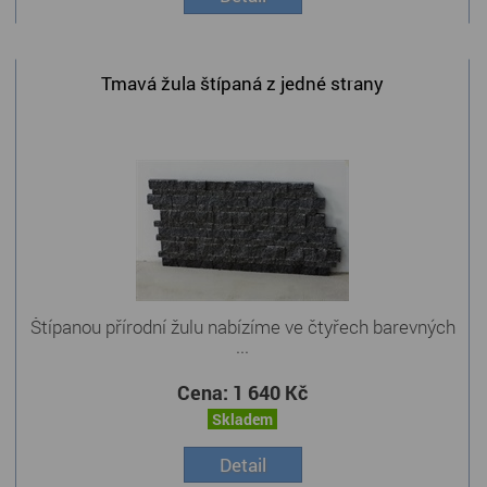
Tmavá žula štípaná z jedné strany
Štípanou přírodní žulu nabízíme ve čtyřech barevných
...
Cena:
1 640 Kč
Skladem
Detail