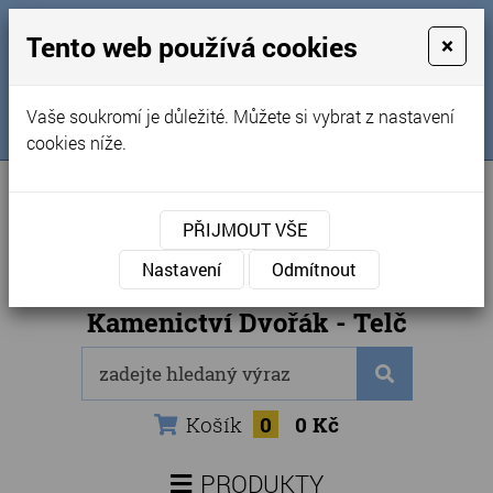
MENU
Tento web používá cookies
×
Úvod
+420 725 969 561
Vaše soukromí je důležité. Můžete si vybrat z nastavení
Sledujte nás na FB
Obchodní podmínky
cookies níže.
Články
Kontakty
PŘIJMOUT VŠE
Naše kamenictví
Nastavení
Odmítnout
Internetový obchod
Kamenictví Dvořák - Telč
Košík
0
0 Kč
PRODUKTY