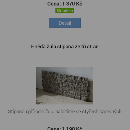
Cena:
1 370 Kč
Skladem
Detail
Hnědá žula štípaná ze tří stran
Štípanou přírodní žulu nabízíme ve čtyřech barevných
...
Cena:
1 190 Kč