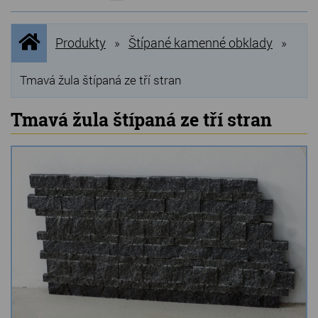
NOVINKY
Úvodní
Produkty
Štípané kamenné obklady
»
»
stránka
NEJPRODÁVANĚJŠÍ
VÝPRODEJ
Tmavá žula štípaná ze tří stran
Produkty
Tmavá žula štípaná ze tří stran
Grilovací, pečící kameny
Lávové grilovací kameny
Kamenné truhlíky
Chladící kostky a puky
Doplňky do kuchyně
Hřbitovní doplňky
Zvířecí náhrobky a pomníčky