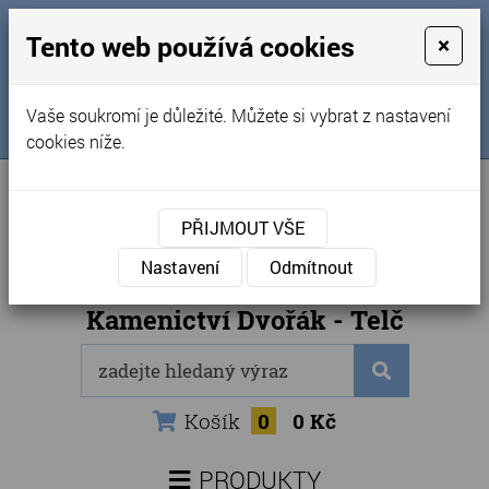
MENU
Tento web používá cookies
×
Úvod
+420 725 969 561
Vaše soukromí je důležité. Můžete si vybrat z nastavení
Sledujte nás na FB
Obchodní podmínky
cookies níže.
Články
Kontakty
PŘIJMOUT VŠE
Naše kamenictví
Nastavení
Odmítnout
Internetový obchod
Kamenictví Dvořák - Telč
Košík
0
0 Kč
PRODUKTY