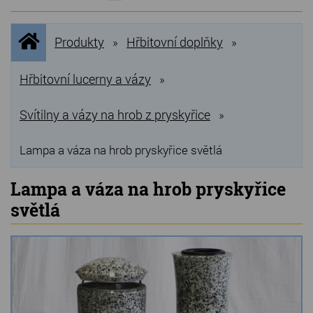
NOVINKY
Úvodní
Produkty
Hřbitovní doplňky
»
»
stránka
NEJPRODÁVANĚJŠÍ
VÝPRODEJ
Hřbitovní lucerny a vázy
»
Produkty
Svítilny a vázy na hrob z pryskyřice
»
Grilovací, pečící kameny
Lampa a váza na hrob pryskyřice světlá
Lávové grilovací kameny
Lampa a váza na hrob pryskyřice
Kamenné truhlíky
světlá
Chladící kostky a puky
Doplňky do kuchyně
Hřbitovní doplňky
Zvířecí náhrobky a pomníčky