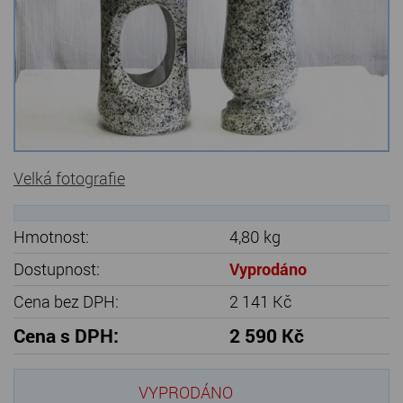
Kamenné stoly, konferenční stolky
Barevné kamenné drti
Štípané kamenné obklady
Dárkové předměty z přírodního kamene
Gabiony, gabionový kámen
Velká fotografie
Údržba a čištění kamene
Hmotnost:
4,80 kg
Dostupnost:
Vyprodáno
Cena bez DPH:
2 141 Kč
Cena s DPH:
2 590 Kč
VYPRODÁNO