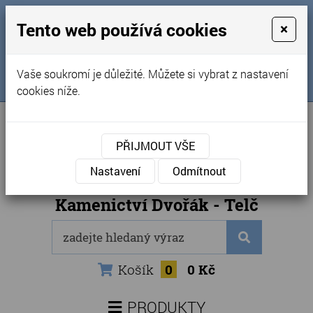
MENU
Tento web používá cookies
×
Úvod
+420 725 969 561
Vaše soukromí je důležité. Můžete si vybrat z nastavení
Sledujte nás na FB
Obchodní podmínky
cookies níže.
Články
Kontakty
PŘIJMOUT VŠE
Naše kamenictví
Nastavení
Odmítnout
Internetový obchod
Kamenictví Dvořák - Telč
Košík
0
0 Kč
PRODUKTY