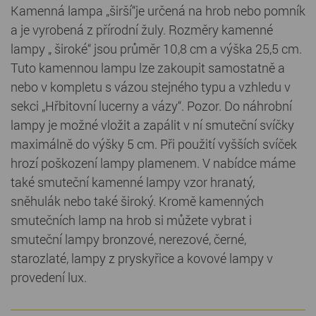
Kamenná lampa „širší“je určená na hrob nebo pomník
a je vyrobená z přírodní žuly. Rozměry kamenné
lampy „ široké“ jsou průměr 10,8 cm a výška 25,5 cm.
Tuto kamennou lampu lze zakoupit samostatně a
nebo v kompletu s vázou stejného typu a vzhledu v
sekci „Hřbitovní lucerny a vázy“. Pozor. Do náhrobní
lampy je možné vložit a zapálit v ní smuteční svíčky
maximálně do výšky 5 cm. Při použití vyšších svíček
hrozí poškození lampy plamenem. V nabídce máme
také smuteční kamenné lampy vzor hranatý,
sněhulák nebo také široký. Kromě kamenných
smutečních lamp na hrob si můžete vybrat i
smuteční lampy bronzové, nerezové, černé,
starozlaté, lampy z pryskyřice a kovové lampy v
provedení lux.