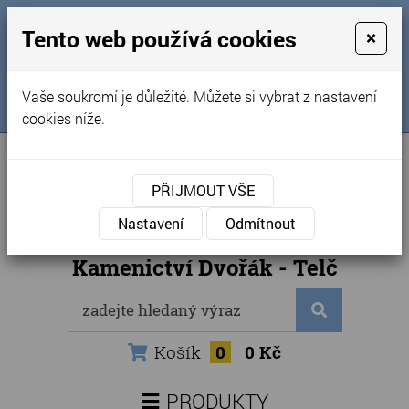
MENU
Tento web používá cookies
×
Úvod
+420 725 969 561
Vaše soukromí je důležité. Můžete si vybrat z nastavení
Sledujte nás na FB
Obchodní podmínky
cookies níže.
Články
Kontakty
PŘIJMOUT VŠE
Naše kamenictví
Nastavení
Odmítnout
Internetový obchod
Kamenictví Dvořák - Telč
Košík
0
0 Kč
PRODUKTY