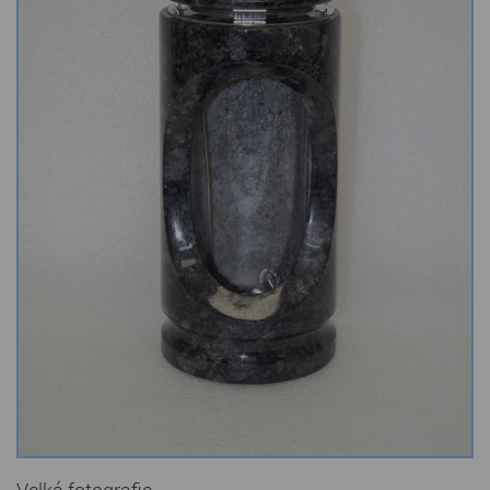
Kamenné stoly, konferenční stolky
Barevné kamenné drti
Štípané kamenné obklady
Dárkové předměty z přírodního kamene
Gabiony, gabionový kámen
Údržba a čištění kamene
Velká fotografie