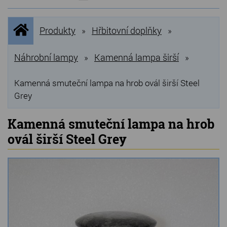
NOVINKY
Úvodní
Produkty
Hřbitovní doplňky
»
»
stránka
NEJPRODÁVANĚJŠÍ
VÝPRODEJ
Náhrobní lampy
Kamenná lampa širší
»
»
Produkty
Kamenná smuteční lampa na hrob ovál širší Steel
Grey
Grilovací, pečící kameny
Kamenná smuteční lampa na hrob
Lávové grilovací kameny
ovál širší Steel Grey
Kamenné truhlíky
Chladící kostky a puky
Doplňky do kuchyně
Hřbitovní doplňky
Zvířecí náhrobky a pomníčky